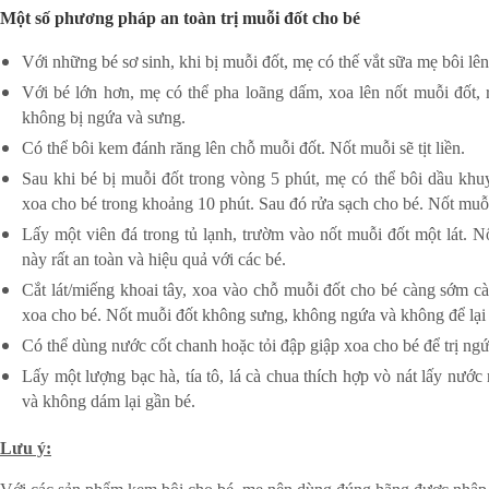
Một số phương pháp an toàn trị muỗi đốt cho bé
Với những bé sơ sinh, khi bị muỗi đốt, mẹ có thế vắt sữa mẹ bôi lên
Với bé lớn hơn, mẹ có thể pha loãng dấm, xoa lên nốt muỗi đốt, 
không bị ngứa và sưng.
Có thể bôi kem đánh răng lên chỗ muỗi đốt. Nốt muỗi sẽ tịt liền.
Sau khi bé bị muỗi đốt trong vòng 5 phút, mẹ có thể bôi dầu kh
xoa cho bé trong khoảng 10 phút. Sau đó rửa sạch cho bé. Nốt muỗ
Lấy một viên đá trong tủ lạnh, trườm vào nốt muỗi đốt một lát. 
này rất an toàn và hiệu quả với các bé.
Cắt lát/miếng khoai tây, xoa vào chỗ muỗi đốt cho bé càng sớm càn
xoa cho bé. Nốt muỗi đốt không sưng, không ngứa và không để lại 
Có thể dùng nước cốt chanh hoặc tỏi đập giập xoa cho bé để trị ng
Lấy một lượng bạc hà, tía tô, lá cà chua thích hợp vò nát lấy nước
và không dám lại gần bé.
Lưu ý: