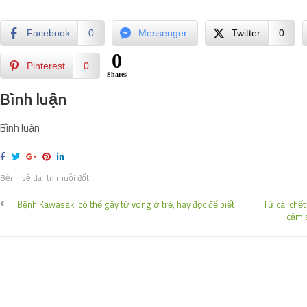
Facebook
0
Messenger
Twitter
0
0
Pinterest
0
Shares
Bình luận
Bình luận
Bệnh về da
trị muỗi đốt
Bệnh Kawasaki có thể gây tử vong ở trẻ, hãy đọc để biết
Từ cái chế
cảm s