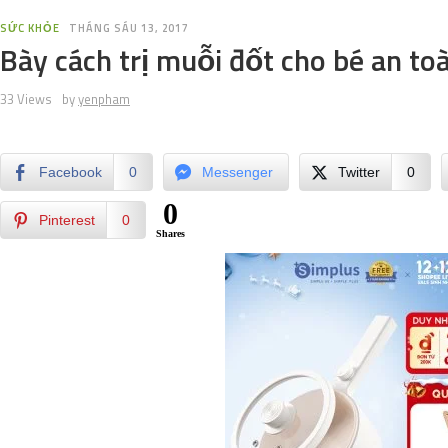
SỨC KHỎE
THÁNG SÁU 13, 2017
Bày cách trị muỗi đốt cho bé an to
33 Views
by
yenpham
Facebook
0
Messenger
Twitter
0
0
Pinterest
0
Shares