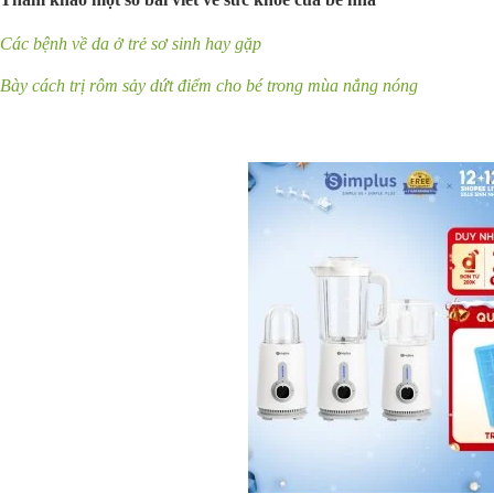
Các bệnh về da ở trẻ sơ sinh hay gặp
Bày cách trị rôm sảy dứt điểm cho bé trong mùa nắng nóng