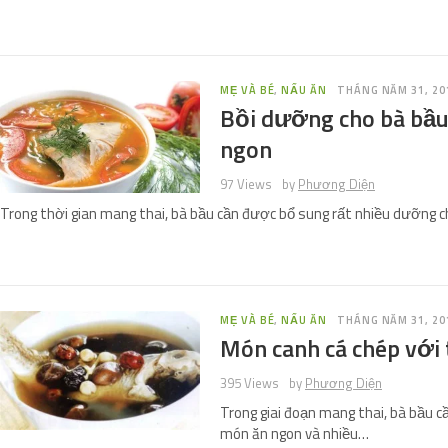
MẸ VÀ BÉ
,
NẤU ĂN
THÁNG NĂM 31, 20
Bồi dưỡng cho bà bầ
ngon
97 Views
by
Phương Diện
Trong thời gian mang thai, bà bầu cần được bổ sung rất nhiều dưỡng c
MẸ VÀ BÉ
,
NẤU ĂN
THÁNG NĂM 31, 20
Món canh cá chép với 
395 Views
by
Phương Diện
Trong giai đoạn mang thai, bà bầu
món ăn ngon và nhiều…