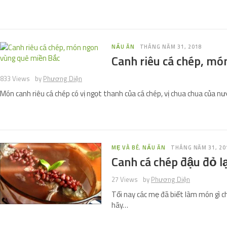
NẤU ĂN
THÁNG NĂM 31, 2018
Canh riêu cá chép, m
833 Views
by
Phương Diện
Món canh riêu cá chép có vị ngọt thanh của cá chép, vị chua chua của 
MẸ VÀ BÉ
,
NẤU ĂN
THÁNG NĂM 31, 20
Canh cá chép đậu đỏ l
27 Views
by
Phương Diện
Tối nay các mẹ đã biết làm món gì 
hãy…