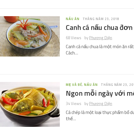
NẤU ĂN
THÁNG NĂM 23, 2018
Canh cá nấu chua đơn 
68 Views
by
Phương Diện
Canh cá nấu chua là một món ăn rất
Cách…
MẸ VÀ BÉ
,
NẤU ĂN
THÁNG NĂM 23, 20
Ngon mỗi ngày với mó
34 Views
by
Phương Diện
Cá chép là một loại thực phẩm bổ d
thể…