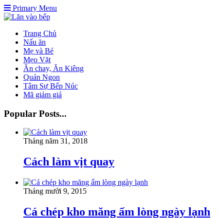
momwrites
handshose
non liner
Autoplex
PT Sheng Yue Industry Indonesia
Tren rambut pria
PaceSal Vibes
Inspirasi Hidup Bahagia
5 Tren Desain Grafis | Kobra Insight
Resurge Vintage - Eksplorasi Passion, Tren, dan Inspirasi Lintas Zaman
Dunia Baking, Tren Roti, dan Inspirasi Kuliner - MaggieBreads
Tribun Warga | Suara Rakyat, Kabar Nyata.
Lensa Masyarakat
Lensa Global
Muscle Old School
gacor
slot
link gacor
Akar Peluang
Sinyal Cuan
Jejaring Hoki
Profit Bisnis
Pilar Profit
Arus Dana
Wiraforia
Lentera Publik
Catatan Bumi
Info Warga
Ruang Ulas
Kabar Vision
Suara Digital
Jejak Literasi
Pusat Naratif
slot gacor
slot gacor
slot gacor
Paradis Perdu
KKCN News
Dai Kuan Bei
Somist Institute
Cari Fakta
MIMI News
Topik Panas
Hot Selebriti
Kilas Kabar
Portal Usaha
situs gacor
sensasi gacor
pola gacor
mimislot gacor
slot gacor
situs gacor
link gacor
mimislot terpercaya
sensasi gacor
pola slot gacor
mimi slot gacor
slot gacor
situs gacor
link gacor
Primary Menu
Trang Chủ
Nấu ăn
Mẹ và Bé
Mẹo Vặt
Ăn chay, Ăn Kiêng
Quán Ngon
Tâm Sự Bếp Núc
Mã giảm giá
Popular Posts...
Tháng năm 31, 2018
Cách làm vịt quay
Tháng mười 9, 2015
Cá chép kho măng ấm lòng ngày lạnh