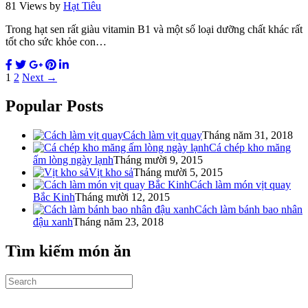
81 Views
by
Hạt Tiêu
Trong hạt sen rất giàu vitamin B1 và một số loại dưỡng chất khác rất
tốt cho sức khỏe con…
1
2
Next →
Popular Posts
Cách làm vịt quay
Tháng năm 31, 2018
Cá chép kho măng
ấm lòng ngày lạnh
Tháng mười 9, 2015
Vịt kho sả
Tháng mười 5, 2015
Cách làm món vịt quay
Bắc Kinh
Tháng mười 12, 2015
Cách làm bánh bao nhân
đậu xanh
Tháng năm 23, 2018
Tìm kiếm món ăn