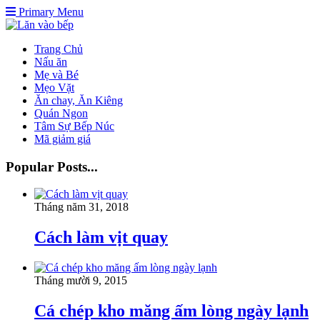
momwrites
handshose
non liner
Autoplex
PT Sheng Yue Industry Indonesia
Tren rambut pria
PaceSal Vibes
Inspirasi Hidup Bahagia
5 Tren Desain Grafis | Kobra Insight
Resurge Vintage - Eksplorasi Passion, Tren, dan Inspirasi Lintas Zaman
Dunia Baking, Tren Roti, dan Inspirasi Kuliner - MaggieBreads
Tribun Warga | Suara Rakyat, Kabar Nyata.
Lensa Masyarakat
Lensa Global
Muscle Old School
gacor
slot
link gacor
Akar Peluang
Sinyal Cuan
Jejaring Hoki
Profit Bisnis
Pilar Profit
Arus Dana
Wiraforia
Lentera Publik
Catatan Bumi
Info Warga
Ruang Ulas
Kabar Vision
Suara Digital
Jejak Literasi
Pusat Naratif
slot gacor
slot gacor
slot gacor
Paradis Perdu
KKCN News
Dai Kuan Bei
Somist Institute
Cari Fakta
MIMI News
Topik Panas
Hot Selebriti
Kilas Kabar
Portal Usaha
situs gacor
sensasi gacor
pola gacor
mimislot gacor
slot gacor
situs gacor
link gacor
mimislot terpercaya
sensasi gacor
pola slot gacor
mimi slot gacor
slot gacor
situs gacor
link gacor
Primary Menu
Trang Chủ
Nấu ăn
Mẹ và Bé
Mẹo Vặt
Ăn chay, Ăn Kiêng
Quán Ngon
Tâm Sự Bếp Núc
Mã giảm giá
Popular Posts...
Tháng năm 31, 2018
Cách làm vịt quay
Tháng mười 9, 2015
Cá chép kho măng ấm lòng ngày lạnh