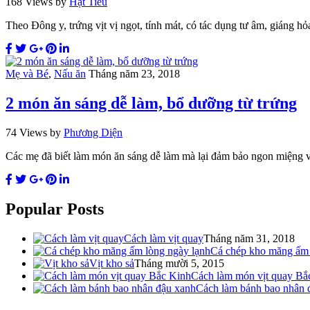
168 Views
by
Hạt Tiêu
Theo Đông y, trứng vịt vị ngọt, tính mát, có tác dụng tư âm, giáng h
Mẹ và Bé
,
Nấu ăn
Tháng năm 23, 2018
2 món ăn sáng dễ làm, bổ dưỡng từ trứng
74 Views
by
Phương Diện
Các mẹ đã biết làm món ăn sáng dễ làm mà lại đảm bảo ngon miệng
Popular Posts
Cách làm vịt quay
Tháng năm 31, 2018
Cá chép kho măng ấm 
Vịt kho sả
Tháng mười 5, 2015
Cách làm món vịt quay Bắ
Cách làm bánh bao nhân 