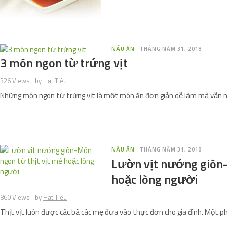
NẤU ĂN
THÁNG NĂM 31, 2018
3 món ngon từ trứng vịt
326 Views
by
Hạt Tiêu
Những món ngon từ trứng vịt là một món ăn đơn giản dễ làm mà vẫn 
NẤU ĂN
THÁNG NĂM 31, 2018
Lườn vịt nướng giòn-
hoặc lòng người
860 Views
by
Hạt Tiêu
Thịt vịt luôn được các bà các mẹ đưa vào thực đơn cho gia đình. Một ph