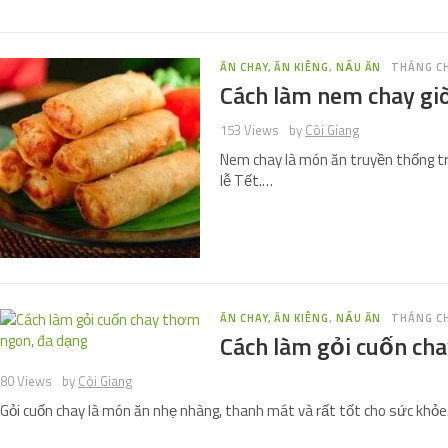
ĂN CHAY, ĂN KIÊNG
,
NẤU ĂN
THÁNG CH
Cách làm nem chay g
153 Views
by
Còi Giang
Nem chay là món ăn truyền thống tro
lễ Tết.…
ĂN CHAY, ĂN KIÊNG
,
NẤU ĂN
THÁNG CH
Cách làm gỏi cuốn ch
80 Views
by
Còi Giang
Gỏi cuốn chay là món ăn nhẹ nhàng, thanh mát và rất tốt cho sức khỏe