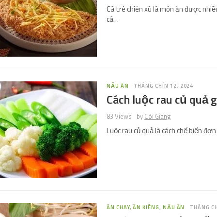
Cá trê chiên xù là món ăn được nhiều
cá…
NẤU ĂN
THÁNG CHÍN 12, 2024
Cách luộc rau củ quả 
83 Views
by
Còi Giang
Luộc rau củ quả là cách chế biến đơn 
ĂN CHAY, ĂN KIÊNG
,
NẤU ĂN
THÁNG CH