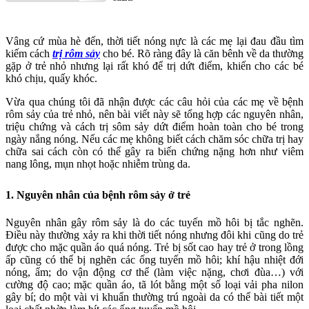
Vâng cứ mùa hè đến, thời tiết nóng nực là các mẹ lại đau đầu tìm
kiếm cách
trị rôm sảy
cho bé. Rõ ràng đây là căn bênh về da thường
gặp ở trẻ nhỏ nhưng lại rất khó để trị dứt điểm, khiến cho các bé
khó chịu, quấy khóc.
Vừa qua chúng tôi đã nhận được các câu hỏi của các mẹ về bệnh
rôm sảy của trẻ nhỏ, nên bài viết này sẽ tổng hợp các nguyên nhân,
triệu chứng và cách trị sôm sảy dứt điểm hoàn toàn cho bé trong
ngày nắng nóng. Nếu các mẹ không biết cách chăm sóc chữa trị hay
chữa sai cách còn có thể gây ra biến chứng nặng hơn như viêm
nang lông, mụn nhọt hoặc nhiễm trùng da.
1. Nguyên nhân của bệnh rôm sảy ở trẻ
Nguyên nhân gây rôm sảy là do các tuyến mồ hôi bị tắc nghẽn.
Điều này thường xảy ra khi thời tiết nóng nhưng đôi khi cũng do trẻ
được cho mặc quần áo quá nóng. Trẻ bị sốt cao hay trẻ ở trong lồng
ấp cũng có thể bị nghẽn các ống tuyến mồ hôi; khí hậu nhiệt đới
nóng, ẩm; do vận động cơ thể (làm việc nặng, chơi đùa…) với
cường độ cao; mặc quần áo, tã lót bằng một số loại vải pha nilon
gây bí; do một vài vi khuẩn thường trú ngoài da có thể bài tiết một