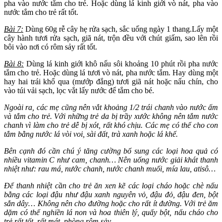
pha vào nước tắm cho trẻ. Hoặc dùng lá kinh giới vò nát, pha vào
nước tắm cho trẻ rất tốt.
Bài 7:
Dùng 60g rễ cây hẹ rửa sạch, sắc uống ngày 1 thang.Lấy một
cây hành tươi rửa sạch, giã nát, trộn đều với chút giấm, sao lên rồi
bôi vào nơi có rôm sảy rất tốt.
Bài 8:
Dùng lá kinh giới khô nấu sôi khoảng 10 phút rồi pha nước
tắm cho trẻ. Hoặc dùng lá tươi vò nát, pha nước tắm. Hay dùng một
hay hai trái khổ qua (mướp đắng) tươi giã nát hoặc nấu chín, cho
vào túi vải sạch, lọc vắt lấy nước để tắm cho bé.
Ngoài ra, các mẹ cũng nên vắt khoảng 1/2 trái chanh vào nước ấm
và tắm cho trẻ. Với những trẻ da bị trầy xước không nên tắm nước
chanh vì làm cho trẻ dễ bị xót, rất khó chịu. Các mẹ có thể cho con
tắm bằng nước lá vòi voi, sài đất, trà xanh hoặc lá khế.
Bên cạnh đó cần chú ý tăng cường bổ sung các loại hoa quả có
nhiều vitamin C như cam, chanh… Nên uống nước giải khát thanh
nhiệt như: rau má, nước chanh, nước chanh muối, mía lau, atisô…
Để thanh nhiệt cần cho trẻ ăn xen kẽ các loại cháo hoặc chè nấu
bằng các loại đậu như đậu xanh nguyên vỏ, đậu đỏ, đậu đen, bột
sắn dây… Không nên cho đường hoặc cho rất ít đường. Với trẻ ăm
dặm có thể nghiền lá non và hoa thiên lý, quấy bột, nấu cháo cho
trẻ rất tốt, rất mát, phòng rôm sảy.