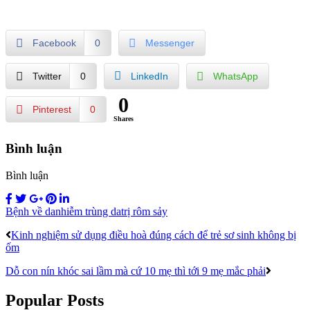
Facebook
0
Messenger
Twitter
0
LinkedIn
WhatsApp
0
Pinterest
0
Shares
Bình luận
Bình luận
Bệnh về da
nhiễm trùng da
trị rôm sảy
Kinh nghiệm sử dụng điều hoà đúng cách để trẻ sơ sinh không bị
ốm
Dỗ con nín khóc sai lầm mà cứ 10 mẹ thì tới 9 mẹ mắc phải
Popular Posts