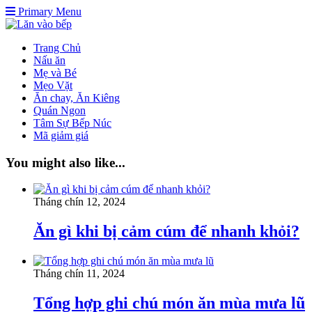
momwrites
handshose
non liner
Autoplex
PT Sheng Yue Industry Indonesia
Tren rambut pria
PaceSal Vibes
Inspirasi Hidup Bahagia
5 Tren Desain Grafis | Kobra Insight
Resurge Vintage - Eksplorasi Passion, Tren, dan Inspirasi Lintas Zaman
Dunia Baking, Tren Roti, dan Inspirasi Kuliner - MaggieBreads
Tribun Warga | Suara Rakyat, Kabar Nyata.
Lensa Masyarakat
Lensa Global
Muscle Old School
gacor
slot
link gacor
Akar Peluang
Sinyal Cuan
Jejaring Hoki
Profit Bisnis
Pilar Profit
Arus Dana
Wiraforia
Lentera Publik
Catatan Bumi
Info Warga
Ruang Ulas
Kabar Vision
Suara Digital
Jejak Literasi
Pusat Naratif
slot gacor
slot gacor
slot gacor
Paradis Perdu
KKCN News
Dai Kuan Bei
Somist Institute
Cari Fakta
MIMI News
Topik Panas
Hot Selebriti
Kilas Kabar
Portal Usaha
situs gacor
sensasi gacor
pola gacor
mimislot gacor
slot gacor
situs gacor
link gacor
mimislot terpercaya
sensasi gacor
pola slot gacor
mimi slot gacor
slot gacor
situs gacor
link gacor
Primary Menu
Trang Chủ
Nấu ăn
Mẹ và Bé
Mẹo Vặt
Ăn chay, Ăn Kiêng
Quán Ngon
Tâm Sự Bếp Núc
Mã giảm giá
You might also like...
Tháng chín 12, 2024
Ăn gì khi bị cảm cúm để nhanh khỏi?
Tháng chín 11, 2024
Tổng hợp ghi chú món ăn mùa mưa lũ