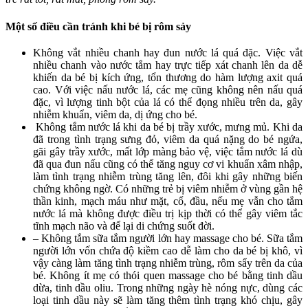
Một số điều cần tránh khi bé bị rôm sảy
Không vắt nhiều chanh hay đun nước lá quá đặc. Việc vắt
nhiều chanh vào nước tắm hay trực tiếp xát chanh lên da dễ
khiến da bé bị kích ứng, tổn thương do hàm lượng axit quá
cao. Với việc nấu nước lá, các mẹ cũng không nên nấu quá
đặc, vì lượng tinh bột của lá có thể đọng nhiều trên da, gây
nhiễm khuẩn, viêm da, dị ứng cho bé.
Không tắm nước lá khi da bé bị trầy xước, mưng mủ. Khi da
đã trong tình trạng sưng đỏ, viêm da quá nặng do bé ngứa,
gãi gây trầy xước, mất lớp màng bảo vệ, việc tắm nước lá dù
đã qua đun nấu cũng có thể tăng nguy cơ vi khuẩn xâm nhập,
làm tình trạng nhiễm trùng tăng lên, đôi khi gây những biến
chứng không ngờ. Có những trẻ bị viêm nhiễm ở vùng gần hệ
thần kinh, mạch máu như mặt, cổ, đầu, nếu mẹ vẫn cho tắm
nước lá mà không được điều trị kịp thời có thể gây viêm tắc
tĩnh mạch não và để lại di chứng suốt đời.
– Không tắm sữa tắm người lớn hay massage cho bé. Sữa tắm
người lớn vốn chứa độ kiềm cao dễ làm cho da bé bị khô, vì
vậy càng làm tăng tình trạng nhiễm trùng, rôm sẩy trên da của
bé. Không ít mẹ có thói quen massage cho bé bằng tinh dầu
dừa, tinh dầu oliu. Trong những ngày hè nóng nực, dùng các
loại tinh dầu này sẽ làm tăng thêm tình trạng khó chịu, gây