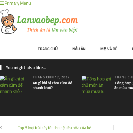
momwrites
handshose
non liner
Autoplex
PT Sheng Yue Industry Indonesia
Tren rambut pria
PaceSal Vibes
Inspirasi Hidup Bahagia
5 Tren Desain Grafis | Kobra Insight
Resurge Vintage - Eksplorasi Passion, Tren, dan Inspirasi Lintas Zaman
Dunia Baking, Tren Roti, dan Inspirasi Kuliner - MaggieBreads
Tribun Warga | Suara Rakyat, Kabar Nyata.
Lensa Masyarakat
Lensa Global
Muscle Old School
gacor
slot
link gacor
Akar Peluang
Sinyal Cuan
Jejaring Hoki
Profit Bisnis
Pilar Profit
Arus Dana
Wiraforia
Lentera Publik
Catatan Bumi
Info Warga
Ruang Ulas
Kabar Vision
Suara Digital
Jejak Literasi
Pusat Naratif
slot gacor
slot gacor
slot gacor
Paradis Perdu
KKCN News
Dai Kuan Bei
Somist Institute
Cari Fakta
MIMI News
Topik Panas
Hot Selebriti
Kilas Kabar
Portal Usaha
situs gacor
sensasi gacor
pola gacor
mimislot gacor
slot gacor
situs gacor
link gacor
mimislot terpercaya
sensasi gacor
pola slot gacor
mimi slot gacor
slot gacor
situs gacor
link gacor
Primary Menu
TRANG CHỦ
NẤU ĂN
MẸ VÀ BÉ
You might also like...
THÁNG CHÍN 12, 2024
THÁNG CHÍ
Ăn gì khi bị cảm cúm để
Tổng hợp 
nhanh khỏi?
ăn mùa mư
Top 5 loại trái cây tốt cho hệ tiêu hóa của bé