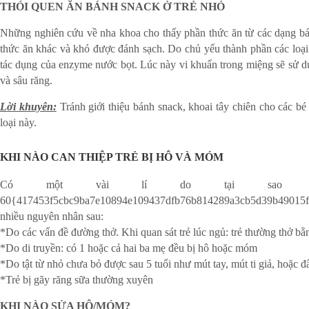
THÓI QUEN ĂN BÁNH SNACK Ở TRẺ NHỎ
Những nghiên cứu về nha khoa cho thấy phần thức ăn từ các dạng bánh
thức ăn khác và khó được đánh sạch. Do chủ yếu thành phần các loại 
tác dụng của enzyme nước bọt. Lúc này vi khuẩn trong miệng sẽ sử d
và sâu răng.
Lời khuyên:
Tránh giới thiệu bánh snack, khoai tây chiên cho các bé 
loại này.
KHI NÀO CAN THIỆP TRẺ BỊ HÔ VÀ MÓM
Có một vài lí do tại sao 
60{417453f5cbc9ba7e10894e109437dfb76b814289a3cb5d39b49015f3
nhiều nguyên nhân sau:
*Do các vấn đề đường thở. Khi quan sát trẻ lúc ngủ: trẻ thường thở bằ
*Do di truyền: có 1 hoặc cả hai ba mẹ đều bị hô hoặc móm
*Do tật từ nhỏ chưa bỏ được sau 5 tuổi như mút tay, mút ti giả, hoặc đẩ
*Trẻ bị gãy răng sữa thường xuyên
KHI NÀO SỬA HÔ/MÓM?