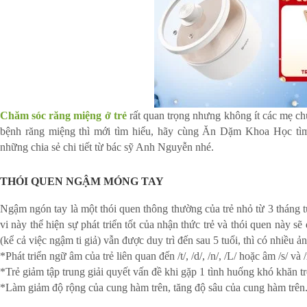
Chăm sóc răng miệng ở trẻ
rất quan trọng nhưng không ít các mẹ ch
bệnh răng miệng thì mới tìm hiểu, hãy cùng Ăn Dặm Khoa Học tìm
những chia sẻ chi tiết từ bác sỹ Anh Nguyễn nhé.
THÓI QUEN NGẬM MÓNG TAY
Ngậm ngón tay là một thói quen thông thường của trẻ nhỏ từ 3 tháng tu
vi này thể hiện sự phát triển tốt của nhận thức trẻ và thói quen này s
(kể cả việc ngậm ti giả) vẫn được duy trì đến sau 5 tuổi, thì có nhiều 
*Phát triển ngữ âm của trẻ liên quan đến /t/, /d/, /n/, /L/ hoặc âm /s/ và /
*Trẻ giảm tập trung giải quyết vấn đề khi gặp 1 tình huống khó khăn t
*Làm giảm độ rộng của cung hàm trên, tăng độ sâu của cung hàm trên