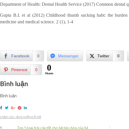
Department of Health: Dental Health Service (2017) Common dental q
Gupta B.I. et al (2012) Childhood thumb sucking habt: the burden 
medicine and medical science. 2 (1), 1-4
Facebook
0
Messenger
Twitter
0
0
Pinterest
0
Shares
Bình luận
Bình luận
chăm sóc răng miệng ở trẻ
Top 5 loại trái cây tốt cho hệ tiêu hóa của bé