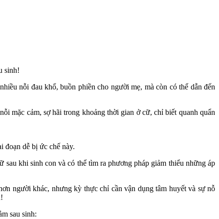
u sinh!
 nhiều nỗi đau khổ, buồn phiền cho người mẹ, mà còn có thể dẫn đến
ỗi mặc cảm, sợ hãi trong khoảng thời gian ở cữ, chỉ biết quanh quẩn
i đoạn dễ bị ức chế này.
nữ sau khi sinh con và có thể tìm ra phương pháp giảm thiểu những áp
 hơn người khác, nhưng kỳ thực chỉ cần vận dụng tâm huyết và sự nỗ
!
ảm sau sinh: