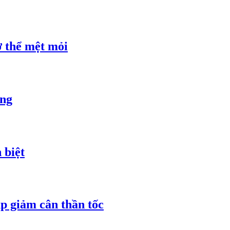
ơ thể mệt mỏi
ỡng
 biệt
úp giảm cân thần tốc