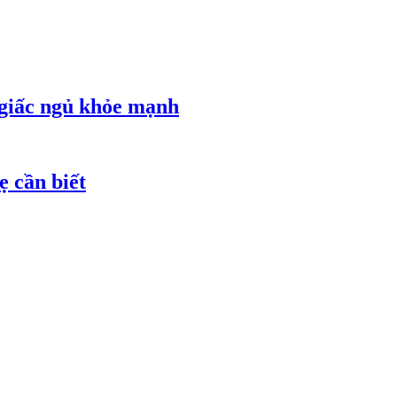
 giấc ngủ khỏe mạnh
ẹ cần biết