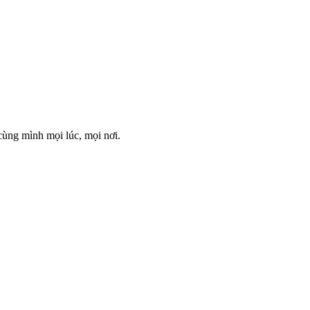
cùng mình mọi lúc, mọi nơi.