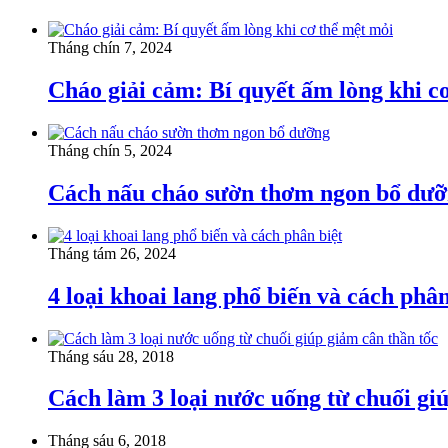
Tháng chín 7, 2024
Cháo giải cảm: Bí quyết ấm lòng khi c
Tháng chín 5, 2024
Cách nấu cháo sườn thơm ngon bổ dư
Tháng tám 26, 2024
4 loại khoai lang phổ biến và cách phân
Tháng sáu 28, 2018
Cách làm 3 loại nước uống từ chuối gi
Tháng sáu 6, 2018