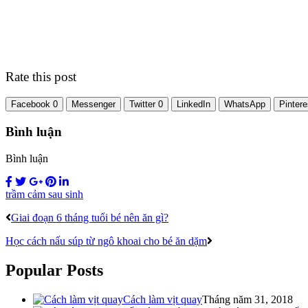
Rate this post
Facebook
0
Messenger
Twitter
0
LinkedIn
WhatsApp
Pintere
Bình luận
Bình luận
trầm cảm sau sinh
Giai đoạn 6 tháng tuổi bé nên ăn gì?
Học cách nấu súp từ ngô khoai cho bé ăn dặm
Popular Posts
Cách làm vịt quay
Tháng năm 31, 2018