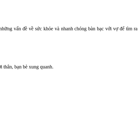
ra những vấn đề về sức khỏe và nhanh chóng bàn bạc với vợ để tìm ra
i thân, bạn bè xung quanh.