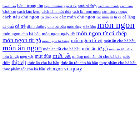
bánh trung thu
canh cá chép
bệnh thường gặp ở trẻ
cách làm bánh
bánh bao
cách làm
cách làm kem
cách làm mứt dừa
cách làm mứt ngon
cách làm vịt quay
bánh bao
cách nấu chè ngon
các món chè ngon
cá lăng
cá chép kho
các món ăn từ cá
món ngon
cá trê
cá quả
dinh dưỡng cho bà bầu
món kho
món chay
món ngon từ cá chép
món ngon cho bà bầu
món ngon ngày tết
món ngon từ gà
món ngon từ vịt
món ăn cho bà bầu
món ngon từ trứng
món ăn ngon
món ăn từ gà
món ăn tốt cho bà bầu
món ăn từ trứng
mứt tết
mứt dừa
mẹo vặt
những món ăn tốt cho bà bầu
món ăn vặt
nước
thịt vịt
thức ăn cho bà bầu
thức ăn tốt cho bà bầu
thực phẩm cho bà bầu
chấm
vịt quay
vịt ngon
thực phẩm tốt cho bà bầu