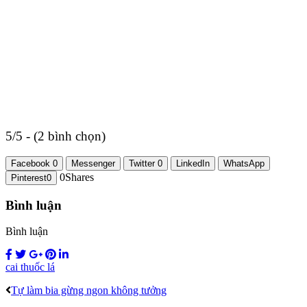
5/5 - (2 bình chọn)
Facebook
0
Messenger
Twitter
0
LinkedIn
WhatsApp
0
Shares
Pinterest
0
Bình luận
Bình luận
cai thuốc lá
Tự làm bia gừng ngon không tưởng