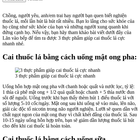
Chồng, người yêu, anh/em trai hay người bạn quen biết nghiện
thuốc lá, mỗi lần hút là hút rất nhiều. Bạn lo lắng cho sức khỏe của
họ cũng như sức khỏe của bạn và những người xung quanh khi
đứng cạnh họ. Nếu vậy, bạn hãy tham khảo bài viết dưới đây của
Lăn vào bếp để tìm ra được 3 thực phẩm giúp cai thuốc lá cực
nhanh nhé.
Cai thuốc lá bằng cách uống mật ong pha:
3 thực phẩm giúp cai thuốc lá cực nhanh
Uống hỗn hợp mật ong pha với chanh hoặc quất và nước lọc, tỷ lệ:
1 thìa cà phê mật ong + 1/2 quả quất hoặc chanh + 5 thìa nước đun
sôi để nguội. Uống trước khi bạn thấy thèm hút 1 điếu thuốc lá với
số lượng 5-10 cốc/ngày. Mật ong sau khi uống sẽ vào máu, lên não,
giải các độc tố nicotin trong não người nghiện. Lưỡi sẽ quen dần với
chất ngọt ngon của mật ong thay vì chất khét đắng của thuốc lá. Sau
10-15 ngày uống hỗn hợp trên, bạn sẽ giảm dần lượng thuốc lá hút
cho đến khi cai thuốc lá hoàn toàn.
Cai thuốc lá bằng cách uống sữa