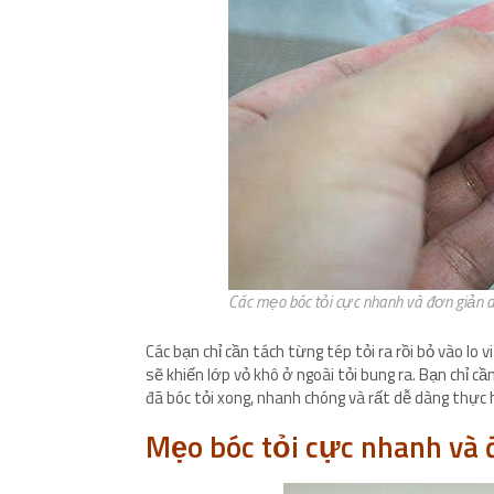
Các mẹo bóc tỏi cực nhanh và đơn giản 
Các bạn chỉ cần tách từng tép tỏi ra rồi bỏ vào lo v
sẽ khiến lớp vỏ khô ở ngoài tỏi bung ra. Bạn chỉ c
đã bóc tỏi xong, nhanh chóng và rất dễ dàng thực h
Mẹo bóc tỏi cực nhanh và 