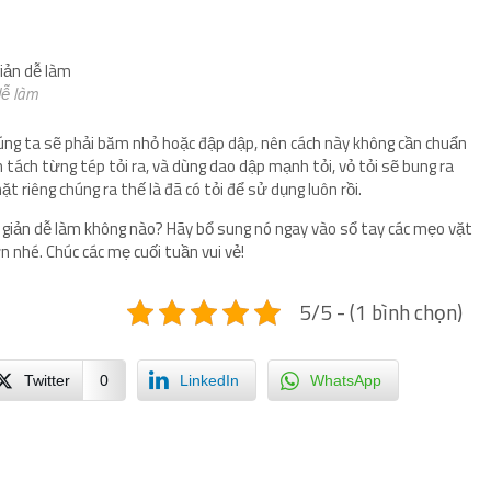
dễ làm
úng ta sẽ phải băm nhỏ hoặc đập dập, nên cách này không cần chuẩn
ần tách từng tép tỏi ra, và dùng dao dập mạnh tỏi, vỏ tỏi sẽ bung ra
ặt riêng chúng ra thế là đã có tỏi để sử dụng luôn rồi.
 giản dễ làm không nào? Hãy bổ sung nó ngay vào sổ tay các mẹo vặt
n nhé. Chúc các mẹ cuối tuần vui vẻ!
5/5 - (1 bình chọn)
Twitter
0
LinkedIn
WhatsApp