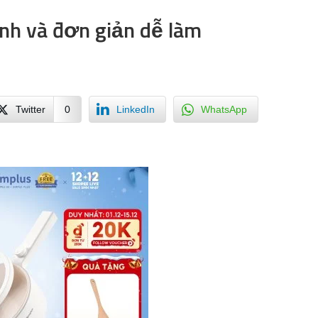
nh và đơn giản dễ làm
Twitter
0
LinkedIn
WhatsApp