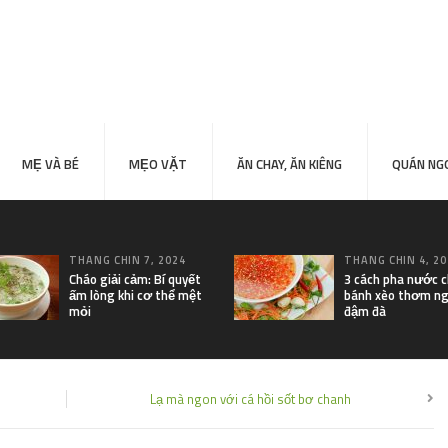
MẸ VÀ BÉ
MẸO VẶT
ĂN CHAY, ĂN KIÊNG
QUÁN NG
THÁNG CHÍN 7, 2024
THÁNG CHÍN 4, 20
Cháo giải cảm: Bí quyết
3 cách pha nước 
ấm lòng khi cơ thể mệt
bánh xèo thơm ng
mỏi
đậm đà
Lạ mà ngon với cá hồi sốt bơ chanh