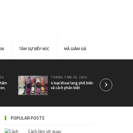
ON
TÂM SỰ BẾP NÚC
MÃ GIẢM GIÁ
24
THÁNG TÁM 26, 2024
chấm
4 loại khoai lang phổ biến
on,
và cách phân biệt
POPULAR POSTS
Cách làm vịt quay