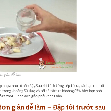
ơn giản dễ làm
p nhựa nhỏ có nắp đậy.Sau khi tách từng tép tỏi ra, các bạn cho tỏi
 trong khoảng 50 giây, vỏ tỏi sẽ tách ra khoảng 85%. Việc bạn phải
vỏ ra thôt. Thật đơn giản phải không nào.
đơn giản dễ làm – Đập tỏi trước sau