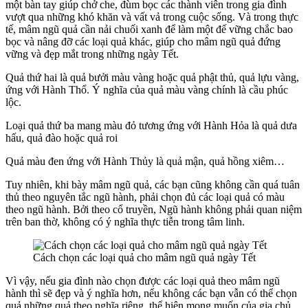
một bàn tay giúp chở che, đùm bọc các thành viên trong gia đình
vượt qua những khó khăn và vất vả trong cuộc sống. Và trong thực
tế, mâm ngũ quả cần nải chuối xanh để làm một đế vững chắc bao
bọc và nâng đỡ các loại quả khác, giúp cho mâm ngũ quả đứng
vững và đẹp mắt trong những ngày Tết.
Quả thứ hai là quả bưởi màu vàng hoặc quả phật thủ, quả lựu vàng,
ứng với Hành Thổ. Ý nghĩa của quả màu vàng chính là cầu phúc
lộc.
Loại quả thứ ba mang màu đỏ tương ứng với Hành Hỏa là quả dưa
hấu, quả đào hoặc quả roi
Quả màu đen ứng với Hành Thủy là quả mận, quả hồng xiêm…
Tuy nhiên, khi bày mâm ngũ quả, các bạn cũng không cần quá tuân
thủ theo nguyên tắc ngũ hành, phải chọn đủ các loại quả có màu
theo ngũ hành. Bởi theo cổ truyền, Ngũ hành không phải quan niệm
trên ban thờ, không có ý nghĩa thực tiễn trong tâm linh.
Cách chọn các loại quả cho mâm ngũ quả ngày Tết
Vì vậy, nếu gia đình nào chọn được các loại quả theo mâm ngũ
hành thì sẽ đẹp và ý nghĩa hơn, nếu không các bạn vẫn có thể chọn
quả những quả theo nghĩa riêng, thể hiện mong muốn của gia chủ.