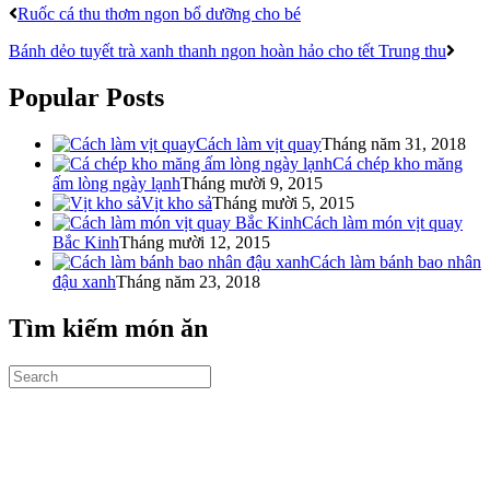
Ruốc cá thu thơm ngon bổ dưỡng cho bé
Bánh dẻo tuyết trà xanh thanh ngon hoàn hảo cho tết Trung thu
Popular Posts
Cách làm vịt quay
Tháng năm 31, 2018
Cá chép kho măng
ấm lòng ngày lạnh
Tháng mười 9, 2015
Vịt kho sả
Tháng mười 5, 2015
Cách làm món vịt quay
Bắc Kinh
Tháng mười 12, 2015
Cách làm bánh bao nhân
đậu xanh
Tháng năm 23, 2018
Tìm kiếm món ăn