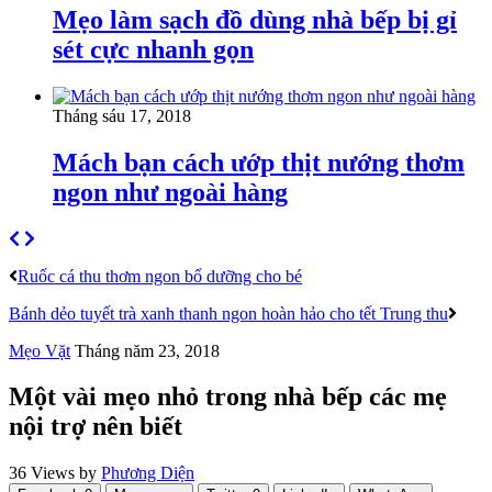
Mẹo làm sạch đồ dùng nhà bếp bị gỉ
sét cực nhanh gọn
Tháng sáu 17, 2018
Mách bạn cách ướp thịt nướng thơm
ngon như ngoài hàng
Ruốc cá thu thơm ngon bổ dưỡng cho bé
Bánh dẻo tuyết trà xanh thanh ngon hoàn hảo cho tết Trung thu
Mẹo Vặt
Tháng năm 23, 2018
Một vài mẹo nhỏ trong nhà bếp các mẹ
nội trợ nên biết
36 Views
by
Phương Diện