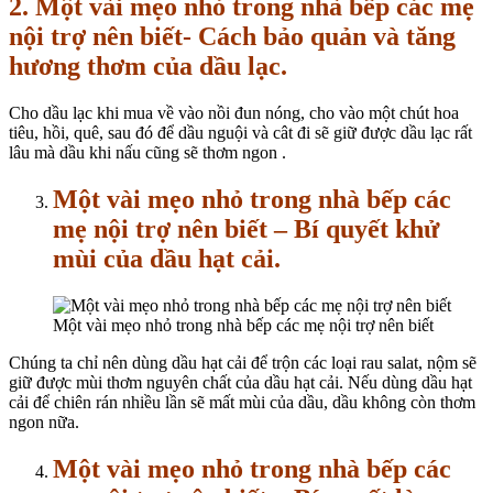
2. Một vài mẹo nhỏ trong nhà bếp các mẹ
nội trợ nên biết- Cách bảo quản và tăng
hương thơm của dầu lạc.
Cho dầu lạc khi mua về vào nồi đun nóng, cho vào một chút hoa
tiêu, hồi, quê, sau đó để dầu nguội và cât đi sẽ giữ được dầu lạc rất
lâu mà dầu khi nấu cũng sẽ thơm ngon .
Một vài mẹo nhỏ trong nhà bếp các
mẹ nội trợ nên biết – Bí quyết khử
mùi của dầu hạt cải.
Một vài mẹo nhỏ trong nhà bếp các mẹ nội trợ nên biết
Chúng ta chỉ nên dùng dầu hạt cải để trộn các loại rau salat, nộm sẽ
giữ được mùi thơm nguyên chất của dầu hạt cải. Nếu dùng dầu hạt
cải để chiên rán nhiều lần sẽ mất mùi của dầu, dầu không còn thơm
ngon nữa.
Một vài mẹo nhỏ trong nhà bếp các