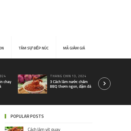
ON
TÂM SỰ BẾP NÚC
MÃ GIẢM GIÁ
2024
THÁNG CHÍN 13, 2024
ốn chay
3 Cách làm nước chấm
à
BBQ thơm ngon, đậm đà
POPULAR POSTS
Cách làm vịt quay