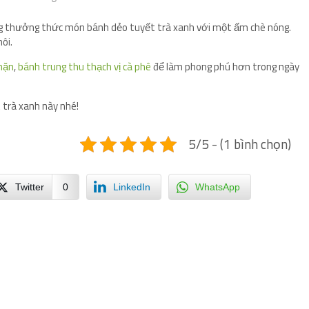
ùng thưởng thức món bánh dẻo tuyết trà xanh với một ấm chè nóng.
ôi.
mặn
,
bánh trung thu thạch vị cà phê
để làm phong phú hơn trong ngày
 trà xanh này nhé!
5/5 - (1 bình chọn)
Twitter
0
LinkedIn
WhatsApp