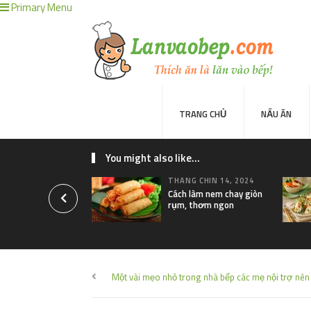
momwrites
handshose
non liner
Autoplex
PT Sheng Yue Industry Indonesia
Tren rambut pria
PaceSal Vibes
Inspirasi Hidup Bahagia
5 Tren Desain Grafis | Kobra Insight
Resurge Vintage - Eksplorasi Passion, Tren, dan Inspirasi Lintas Zaman
Dunia Baking, Tren Roti, dan Inspirasi Kuliner - MaggieBreads
Tribun Warga | Suara Rakyat, Kabar Nyata.
Lensa Masyarakat
Lensa Global
Muscle Old School
gacor
slot
link gacor
Akar Peluang
Sinyal Cuan
Jejaring Hoki
Profit Bisnis
Pilar Profit
Arus Dana
Wiraforia
Lentera Publik
Catatan Bumi
Info Warga
Ruang Ulas
Kabar Vision
Suara Digital
Jejak Literasi
Pusat Naratif
slot gacor
slot gacor
slot gacor
Paradis Perdu
KKCN News
Dai Kuan Bei
Somist Institute
Cari Fakta
MIMI News
Topik Panas
Hot Selebriti
Kilas Kabar
Portal Usaha
situs gacor
sensasi gacor
pola gacor
mimislot gacor
slot gacor
situs gacor
link gacor
mimislot terpercaya
sensasi gacor
pola slot gacor
mimi slot gacor
slot gacor
situs gacor
link gacor
Primary Menu
TRANG CHỦ
NẤU ĂN
You might also like...
THÁNG CHÍN 14, 2024
Cách làm nem chay giòn
rụm, thơm ngon
Một vài mẹo nhỏ trong nhà bếp các mẹ nội trợ nên 