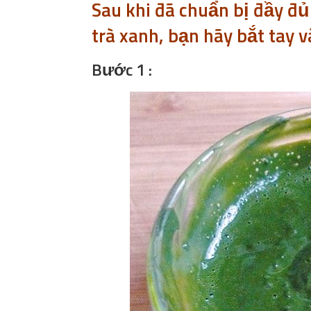
Sau khi đã chuẩn bị đầy đ
trà xanh, bạn hãy bắt tay 
Bước 1 :