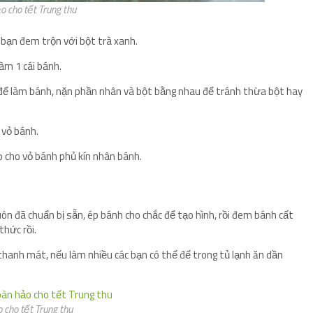
 cho tết Trung thu
bạn đem trộn với bột trà xanh.
àm 1 cái bánh.
ể làm bánh, nặn phần nhân và bột bằng nhau để tránh thừa bột hay
 vỏ bánh.
o cho vỏ bánh phủ kín nhân bánh.
ôn đã chuẩn bị sẵn, ép bánh cho chắc để tạo hình, rồi đem bánh cất
thức rồi.
thanh mát, nếu làm nhiều các bạn có thể để trong tủ lạnh ăn dần
 cho tết Trung thu