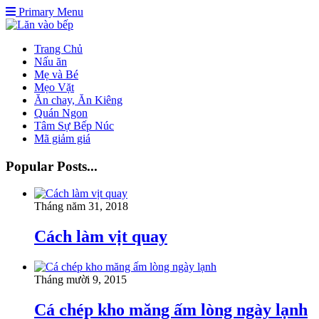
momwrites
handshose
non liner
Autoplex
PT Sheng Yue Industry Indonesia
Tren rambut pria
PaceSal Vibes
Inspirasi Hidup Bahagia
5 Tren Desain Grafis | Kobra Insight
Resurge Vintage - Eksplorasi Passion, Tren, dan Inspirasi Lintas Zaman
Dunia Baking, Tren Roti, dan Inspirasi Kuliner - MaggieBreads
Tribun Warga | Suara Rakyat, Kabar Nyata.
Lensa Masyarakat
Lensa Global
Muscle Old School
gacor
slot
link gacor
Akar Peluang
Sinyal Cuan
Jejaring Hoki
Profit Bisnis
Pilar Profit
Arus Dana
Wiraforia
Lentera Publik
Catatan Bumi
Info Warga
Ruang Ulas
Kabar Vision
Suara Digital
Jejak Literasi
Pusat Naratif
slot gacor
slot gacor
slot gacor
Paradis Perdu
KKCN News
Dai Kuan Bei
Somist Institute
Cari Fakta
MIMI News
Topik Panas
Hot Selebriti
Kilas Kabar
Portal Usaha
situs gacor
sensasi gacor
pola gacor
mimislot gacor
slot gacor
situs gacor
link gacor
mimislot terpercaya
sensasi gacor
pola slot gacor
mimi slot gacor
slot gacor
situs gacor
link gacor
Primary Menu
Trang Chủ
Nấu ăn
Mẹ và Bé
Mẹo Vặt
Ăn chay, Ăn Kiêng
Quán Ngon
Tâm Sự Bếp Núc
Mã giảm giá
Popular Posts...
Tháng năm 31, 2018
Cách làm vịt quay
Tháng mười 9, 2015
Cá chép kho măng ấm lòng ngày lạnh