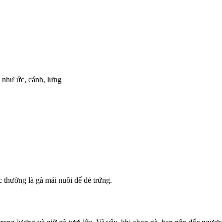
 như ức, cánh, lưng
 thường là gà mái nuôi để đẻ trứng.