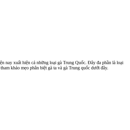
hiện nay xuất hiện cả những loại gà Trung Quốc. Đây đa phần là loại
 tham khảo mẹo phân biệt gà ta và gà Trung quốc dưới đây.