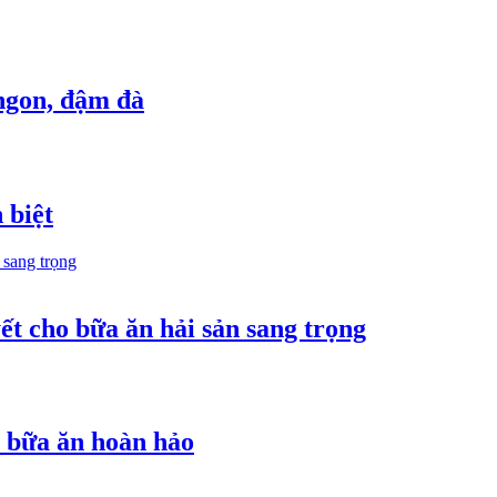
ngon, đậm đà
 biệt
t cho bữa ăn hải sản sang trọng
o bữa ăn hoàn hảo