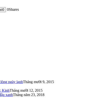
0
Shares
st
0
lòng ngày lạnh
Tháng mười 9, 2015
c Kinh
Tháng mười 12, 2015
đậu xanh
Tháng năm 23, 2018