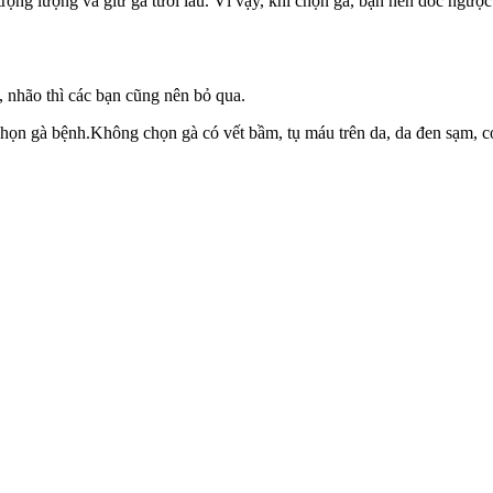
ng lượng và giữ gà tươi lâu. Vì vậy, khi chọn gà, bạn nên dốc ngược g
 nhão thì các bạn cũng nên bỏ qua.
họn gà bệnh.Không chọn gà có vết bầm, tụ máu trên da, da đen sạm, c