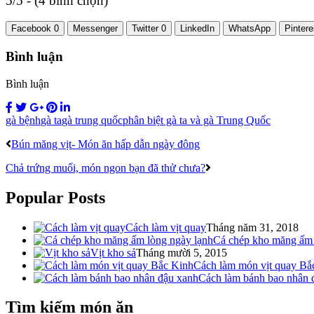
5/5 - (4 bình chọn)
Facebook
0
Messenger
Twitter
0
LinkedIn
WhatsApp
Pintere
Bình luận
Bình luận
gà bệnh
gà ta
gà trung quốc
phân biệt gà ta và gà Trung Quốc
Bún măng vịt- Món ăn hấp dẫn ngày đông
Chả trứng muối, món ngon bạn đã thử chưa?
Popular Posts
Cách làm vịt quay
Tháng năm 31, 2018
Cá chép kho măng ấm 
Vịt kho sả
Tháng mười 5, 2015
Cách làm món vịt quay Bắ
Cách làm bánh bao nhân 
Tìm kiếm món ăn