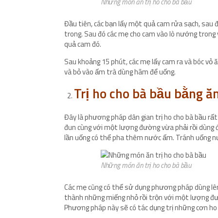
Những món ăn trị ho cho bà bầu
Đầu tiên, các bạn lấy một quả cam rửa sạch, sau 
trong. Sau đó các mẹ cho cam vào lò nướng trong 
quả cam đó.
Sau khoảng 15 phút, các mẹ lấy cam ra và bóc vỏ ă
và bỏ vào ấm trà dùng hãm để uống.
Trị ho cho bà bầu bằng ă
Đây là phương pháp dân gian trị ho cho bà bầu rất
đun cùng với một lượng đường vừa phải rồi dùng đ
lần uống có thể pha thêm nước ấm. Tránh uống nướ
Những món ăn trị ho cho bà bầu
Các mẹ cũng có thể sử dụng phương pháp dùng lên t
thành những miếng nhỏ rồi trộn với một lượng đư
Phương pháp này sẽ có tác dụng trị những cơn ho