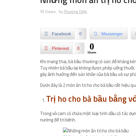
93 Views
by
Phương Diện
Facebook
0
Messenger
0
Pinterest
0
Shares
Khi mang thai, bà bầu thường có sức để kháng ké
Tuy nhiên bà bầu lại không được phép uống thuốc đ
gây ảnh hưởng đến sức khỏe của bà bầu và sự phát
Dưới đây là 2 món ăn trị ho cho bà bầu rất hiệu q
Trị ho cho bà bầu bằng 
Trong vỏ cam có chứa một loại tinh dầu có tác dụng 
nướng để trị bệnh.