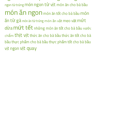
món ngon từ vịt
món ăn cho bà bầu
ngon từ trứng
món ăn ngon
món
món ăn tốt cho bà bầu
ăn từ gà
mứt
mẹo vặt
món ăn vặt
món ăn từ trứng
mứt tết
dừa
những món ăn tốt cho bà bầu
nước
thịt vịt
thức ăn cho bà bầu
thức ăn tốt cho bà
chấm
bầu
thực phẩm cho bà bầu
thực phẩm tốt cho bà bầu
vịt quay
vịt ngon