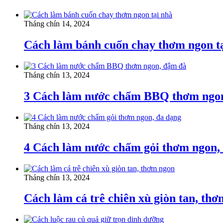
Tháng chín 14, 2024
Cách làm bánh cuốn chay thơm ngon t
Tháng chín 13, 2024
3 Cách làm nước chấm BBQ thơm ngo
Tháng chín 13, 2024
4 Cách làm nước chấm gỏi thơm ngon,
Tháng chín 13, 2024
Cách làm cá trê chiên xù giòn tan, th