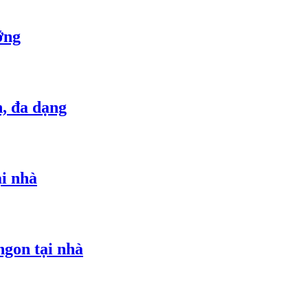
ỡng
, đa dạng
i nhà
gon tại nhà