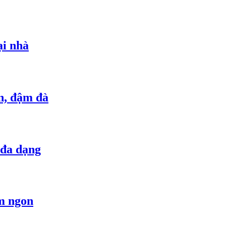
ại nhà
n, đậm đà
 đa dạng
ơm ngon