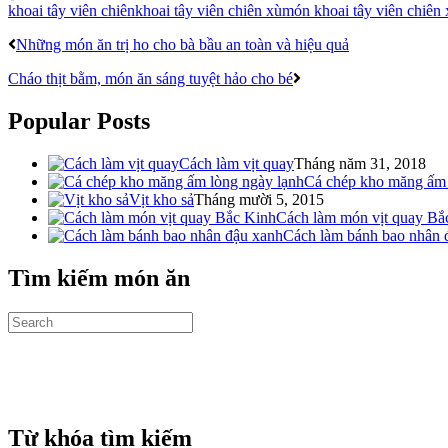
khoai tây viên chiên
khoai tây viên chiên xù
món khoai tây viên chiên 
Những món ăn trị ho cho bà bầu an toàn và hiệu quả
Cháo thịt bằm, món ăn sáng tuyệt hảo cho bé
Popular Posts
Cách làm vịt quay
Tháng năm 31, 2018
Cá chép kho măng ấm 
Vịt kho sả
Tháng mười 5, 2015
Cách làm món vịt quay Bắ
Cách làm bánh bao nhân 
Tìm kiếm món ăn
Từ khóa tìm kiếm