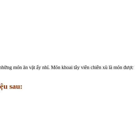
 những món ăn vặt ấy nhỉ. Món khoai tây viên chiên xù là món được
ệu sau: