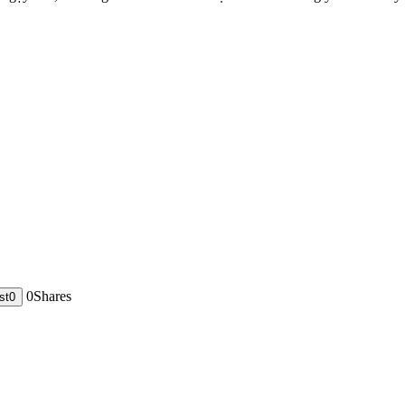
0
Shares
st
0