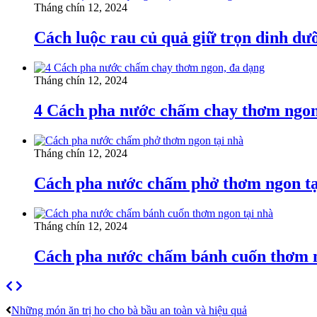
Tháng chín 12, 2024
Cách luộc rau củ quả giữ trọn dinh dư
Tháng chín 12, 2024
4 Cách pha nước chấm chay thơm ngon
Tháng chín 12, 2024
Cách pha nước chấm phở thơm ngon tạ
Tháng chín 12, 2024
Cách pha nước chấm bánh cuốn thơm n
Những món ăn trị ho cho bà bầu an toàn và hiệu quả