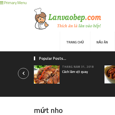
momwrites
handshose
non liner
Autoplex
PT Sheng Yue Industry Indonesia
Tren rambut pria
PaceSal Vibes
Inspirasi Hidup Bahagia
5 Tren Desain Grafis | Kobra Insight
Resurge Vintage - Eksplorasi Passion, Tren, dan Inspirasi Lintas Zaman
Dunia Baking, Tren Roti, dan Inspirasi Kuliner - MaggieBreads
Tribun Warga | Suara Rakyat, Kabar Nyata.
Lensa Masyarakat
Lensa Global
Muscle Old School
gacor
slot
link gacor
Akar Peluang
Sinyal Cuan
Jejaring Hoki
Profit Bisnis
Pilar Profit
Arus Dana
Wiraforia
Lentera Publik
Catatan Bumi
Info Warga
Ruang Ulas
Kabar Vision
Suara Digital
Jejak Literasi
Pusat Naratif
slot gacor
slot gacor
slot gacor
Paradis Perdu
KKCN News
Dai Kuan Bei
Somist Institute
Cari Fakta
MIMI News
Topik Panas
Hot Selebriti
Kilas Kabar
Portal Usaha
situs gacor
sensasi gacor
pola gacor
mimislot gacor
slot gacor
situs gacor
link gacor
mimislot terpercaya
sensasi gacor
pola slot gacor
mimi slot gacor
slot gacor
situs gacor
link gacor
Primary Menu
TRANG CHỦ
NẤU ĂN
Popular Posts...
THÁNG NĂM 31, 2018
Cách làm vịt quay
mứt nho