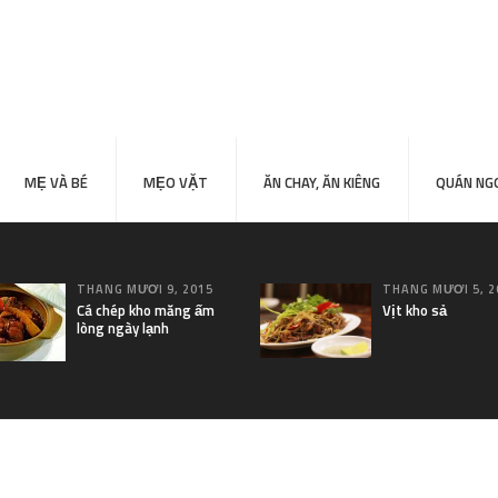
MẸ VÀ BÉ
MẸO VẶT
ĂN CHAY, ĂN KIÊNG
QUÁN NG
THÁNG MƯỜI 9, 2015
THÁNG MƯỜI 5, 2
Cá chép kho măng ấm
Vịt kho sả
lòng ngày lạnh