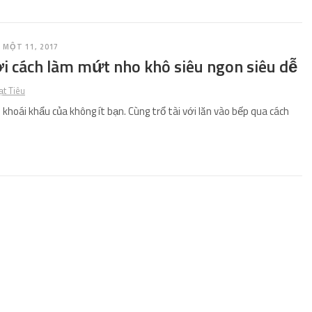
 MỘT 11, 2017
ới cách làm mứt nho khô siêu ngon siêu dễ
ạt Tiêu
khoái khẩu của không ít bạn. Cùng trổ tài với lăn vào bếp qua cách