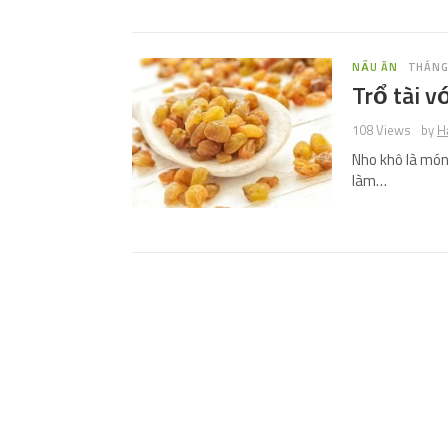
NẤU ĂN
THÁNG
Trổ tài v
108 Views
by
H
Nho khô là món 
làm…