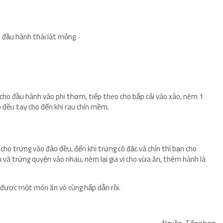
n đầu hành thái lát mỏng
 cho đầu hành vào phi thơm, tiếp theo cho bắp cải vào xào, nêm 1
 đều tay cho đến khi rau chín mềm.
cho trứng vào đảo đều, đến khi trứng cô đặc và chín thì bạn cho
u và trứng quyện vào nhau, nêm lại gia vị cho vừa ăn, thêm hành lá
có được một món ăn vô cùng hấp dẫn rồi.