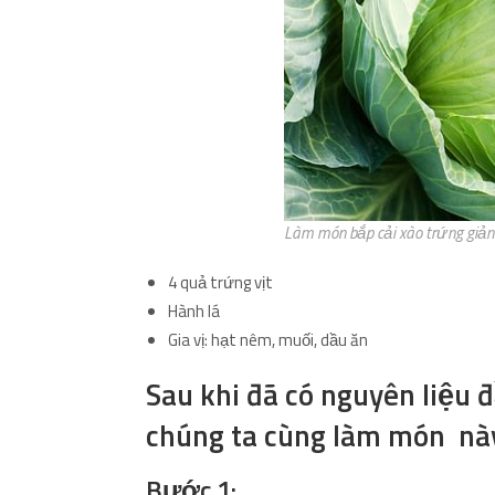
Làm món bắp cải xào trứng giản
4 quả trứng vịt
Hành lá
Gia vị: hạt nêm, muối, dầu ăn
Sau khi đã có nguyên liệu 
chúng ta cùng làm món nà
Bước 1: