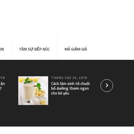
ON
TÂM SỰ BẾP NÚC
MÃ GIẢM GIÁ
018
THÁNG SÁU 26, 2018
 ăn
Cách làm sinh tố chuối
7
bổ dưỡng thơm ngon
cho bé yêu