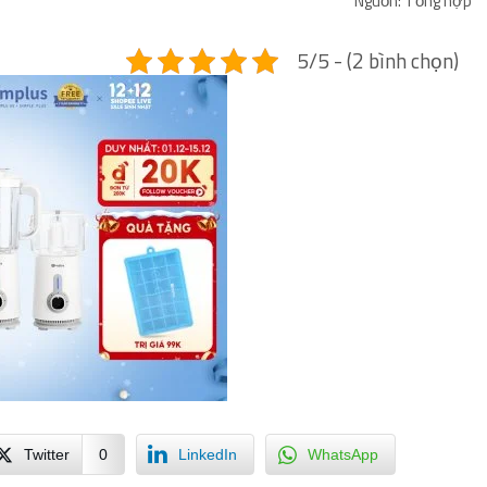
Nguồn: Tổng hợp
5/5 - (2 bình chọn)
Twitter
0
LinkedIn
WhatsApp