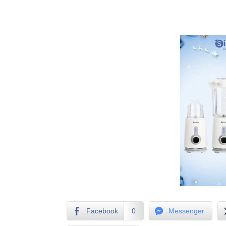
Facebook
0
Messenger