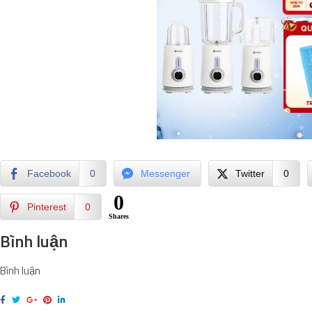
Facebook
0
Messenger
Twitter
0
0
Pinterest
0
Shares
Bình luận
Bình luận