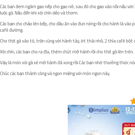
Các bạn đem ngâm gạo nếp cho gạo nở, sau đó cho gạo vào nồi nấu với ½
luộc gà. Nấu đến khi xôi chín dẻo và thơm.
Các bạn cho chảo lên bếp, cho dầu ăn vào đun nóng rồi cho hành lá vào 
café đường.
Cho thịt gà vào tô, trộn cùng với hành tây, ớt thái nhỏ, 2 thìa café bột 
Xôi chín, các bạn cho ra đĩa, thêm chút mỡ hành rồi cho thịt gà lên trên.
Vậy là món xôi gà xé mỡ hành đã xong rồi.Các bạn nhớ thưởng thức nó
Chúc các bạn thành công và ngon miệng với món ngon này.