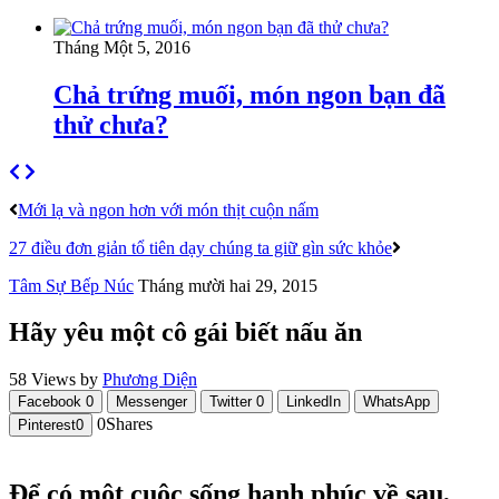
Tháng Một 5, 2016
Chả trứng muối, món ngon bạn đã
thử chưa?
Mới lạ và ngon hơn với món thịt cuộn nấm
27 điều đơn giản tổ tiên dạy chúng ta giữ gìn sức khỏe
Tâm Sự Bếp Núc
Tháng mười hai 29, 2015
Hãy yêu một cô gái biết nấu ăn
58 Views
by
Phương Diện
Facebook
0
Messenger
Twitter
0
LinkedIn
WhatsApp
0
Shares
Pinterest
0
Để có một cuộc sống hạnh phúc về sau,