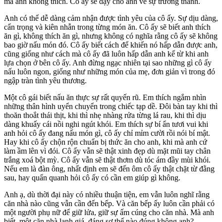
mà anh không thích. Cô ấy sẽ dạy cho anh về sự trưởng thành.
Anh có thể dễ dàng cảm nhận được tình yêu của cô ấy. Sự dịu dàng,
cẩn trọng và kiên nhẫn trong từng món ăn. Cô ấy sẽ biết anh thích
ăn gì, không thích ăn gì, nhưng không có nghĩa rằng cô ấy sẽ không
bao giờ nấu món đó. Cô ấy biết cách để khiến nó hấp dẫn được anh,
cũng giống như cách mà cô ấy đã luôn hấp dẫn anh kể từ khi anh
lựa chọn ở bên cô ấy. Anh đừng ngạc nhiên tại sao những gì cô ấy
nấu luôn ngon, giống như những món của mẹ, đơn giản vì trong đó
ngập tràn tình yêu thương.
Một cô gái biết nấu ăn thực sự rất quyến rũ. Em thích ngắm nhìn
những thân hình uyển chuyển trong chiếc tạp dề. Đôi bàn tay khi thì
thoăn thoắt thái thịt, khi thì nhẹ nhàng rửa từng lá rau, khi thì dịu
dàng khuấy cái nồi nghi ngút khói. Em thích sự bí ẩn tươi vui khi
anh hỏi cô ấy đang nấu món gì, cô ấy chỉ mỉm cười rồi nói bí mật.
Hay khi cô ấy chộn rộn chuẩn bị thức ăn cho anh, khi mà anh cứ
làm ầm lên vì đói. Cô ấy vẫn sẽ thật xinh đẹp dù mặt mũi tay chân
trắng xoá bột mỳ. Cô ấy vẫn sẽ thật thơm dù tóc ám đầy mùi khói.
Nếu em là đàn ông, nhất định em sẽ đến ôm cô ấy thật chặt từ đằng
sau, hay quẩn quanh hỏi cô ấy có cần em giúp gì không.
Anh ạ, dù thời đại này có nhiều thuận tiện, em vẫn luôn nghĩ rằng
căn nhà nào cũng vẫn cần đến bếp. Và căn bếp ấy luôn cần phải có
một người phụ nữ để giữ lửa, giữ sự ấm cúng cho căn nhà. Mà anh
biết, một căn nhà lạnh giá, đáng sợ thế nào đúng không anh?