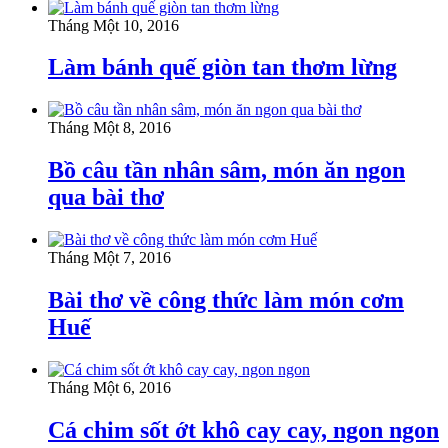
Tháng Một 10, 2016
Làm bánh quế giòn tan thơm lừng
Tháng Một 8, 2016
Bồ câu tần nhân sâm, món ăn ngon
qua bài thơ
Tháng Một 7, 2016
Bài thơ về công thức làm món cơm
Huế
Tháng Một 6, 2016
Cá chim sốt ớt khô cay cay, ngon ngon