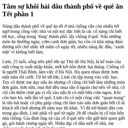
Tâm sự khôi hài dâu thành phố về quê ăn
Tết phần 1
Nàng dâu thành phố về quê ăn tết ở nhà chồng vẫn còn nhiều bỡ
ngỡ trong công việc nhà và nội trợ, đặc biệt là các cô nàng chỉ biết
tới học, sống trong ‘lòng’ thành phố, lấy chồng ở quê. Nấu những
món ăn thường ngày, cơm canh đơn giản, họ còn có khả năng đảm
đương nổi chứ nhắc tới mâm cỗ ngày tết, nhiều nàng lắc đầu, ‘xanh
mặt’ vì không biết làm.
Linh, 25 tuổi, sống trên phố lớn tại Thủ đô Hà Nội, là kế toán của
một công ty xuất nhập khẩu, mới kết hôn được hai tháng. Chồng cô
là người Thái Bình, làm việc ở Hà Nội. Họ quen nhau được hơn
một năm rồi cưới. Từ bé tới lớn, Linh chỉ tập trung vào việc học.
Tuy có được mẹ dạy nấu ăn nhưng cô cũng chỉ biết làm những món
đơn giản, hơn nữa, mọi thứ đều mua sẵn ở ngoài chợ nên về nhà, cô
chỉ cần thêm chút gia vị rồi xào nấu là có một bữa cơm ngon. Khi
còn hẹn hò, mỗi lần về quê, Linh chỉ có một công việc “quan trọng”
là rửa bát hoặc có phụ giúp cũng chỉ làm xào nấu đơn giản bởi cô là
khách tới chơi nhưng tết năm nay thì khác. Vì đã trở thành dâu con
trong gia đình, Linh phải về quê từ ngày 28 để chuẩn bị cỗ bàn bên
nhà chồng. Gia đình ông xã của cô ở quê nên vẫn giữ thói quen giết
gà, gói bánh chưng ngày tết. Nhân dịp cô dâu mới về nhà, mẹ