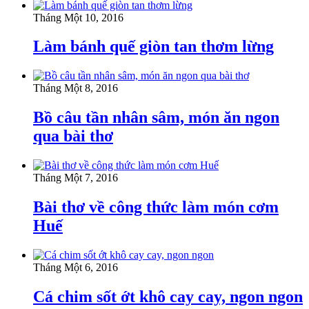
Tháng Một 10, 2016
Làm bánh quế giòn tan thơm lừng
Tháng Một 8, 2016
Bồ câu tần nhân sâm, món ăn ngon
qua bài thơ
Tháng Một 7, 2016
Bài thơ về công thức làm món cơm
Huế
Tháng Một 6, 2016
Cá chim sốt ớt khô cay cay, ngon ngon