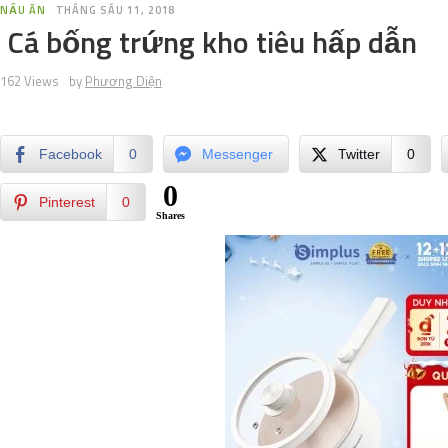
NẤU ĂN
THÁNG SÁU 11, 2018
Cá bống trứng kho tiêu hấp dẫn
162 Views
by
Phương Diện
Facebook
0
Messenger
Twitter
0
0
Pinterest
0
Shares