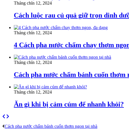
Tháng chín 12, 2024
Cách luộc rau củ quả giữ trọn dinh dư
Tháng chín 12, 2024
4 Cách pha nước chấm chay thơm ngon
Tháng chín 12, 2024
Cách pha nước chấm bánh cuốn thơm n
Tháng chín 12, 2024
Ăn gì khi bị cảm cúm để nhanh khỏi?
Cách pha nước chấm bánh cuốn thơm ngon tại nhà