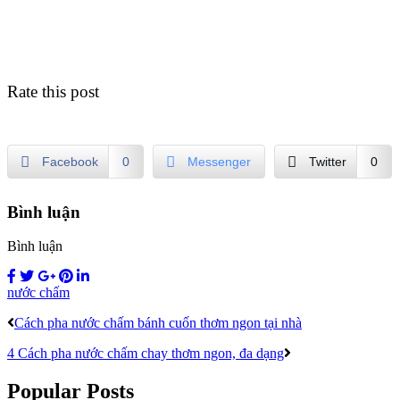
Rate this post
Facebook
0
Messenger
Twitter
0
Bình luận
Bình luận
nước chấm
Cách pha nước chấm bánh cuốn thơm ngon tại nhà
4 Cách pha nước chấm chay thơm ngon, đa dạng
Popular Posts