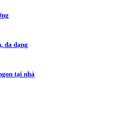
ỡng
, đa dạng
gon tại nhà