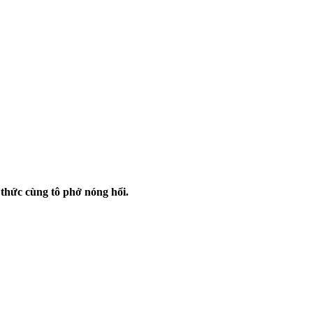
thức cùng tô phở nóng hổi.