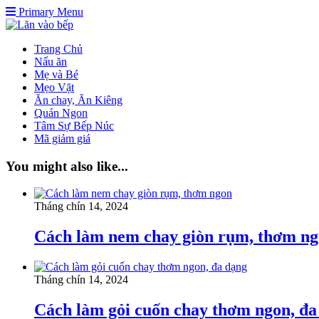
momwrites
handshose
non liner
Autoplex
PT Sheng Yue Industry Indonesia
Tren rambut pria
PaceSal Vibes
Inspirasi Hidup Bahagia
5 Tren Desain Grafis | Kobra Insight
Resurge Vintage - Eksplorasi Passion, Tren, dan Inspirasi Lintas Zaman
Dunia Baking, Tren Roti, dan Inspirasi Kuliner - MaggieBreads
Tribun Warga | Suara Rakyat, Kabar Nyata.
Lensa Masyarakat
Lensa Global
Muscle Old School
gacor
slot
link gacor
Akar Peluang
Sinyal Cuan
Jejaring Hoki
Profit Bisnis
Pilar Profit
Arus Dana
Wiraforia
Lentera Publik
Catatan Bumi
Info Warga
Ruang Ulas
Kabar Vision
Suara Digital
Jejak Literasi
Pusat Naratif
slot gacor
slot gacor
slot gacor
Paradis Perdu
KKCN News
Dai Kuan Bei
Somist Institute
Cari Fakta
MIMI News
Topik Panas
Hot Selebriti
Kilas Kabar
Portal Usaha
situs gacor
sensasi gacor
pola gacor
mimislot gacor
slot gacor
situs gacor
link gacor
mimislot terpercaya
sensasi gacor
pola slot gacor
mimi slot gacor
slot gacor
situs gacor
link gacor
Primary Menu
Trang Chủ
Nấu ăn
Mẹ và Bé
Mẹo Vặt
Ăn chay, Ăn Kiêng
Quán Ngon
Tâm Sự Bếp Núc
Mã giảm giá
You might also like...
Tháng chín 14, 2024
Cách làm nem chay giòn rụm, thơm n
Tháng chín 14, 2024
Cách làm gỏi cuốn chay thơm ngon, đa