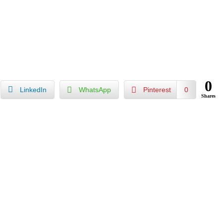
0
LinkedIn
WhatsApp
Pinterest
0
Shares