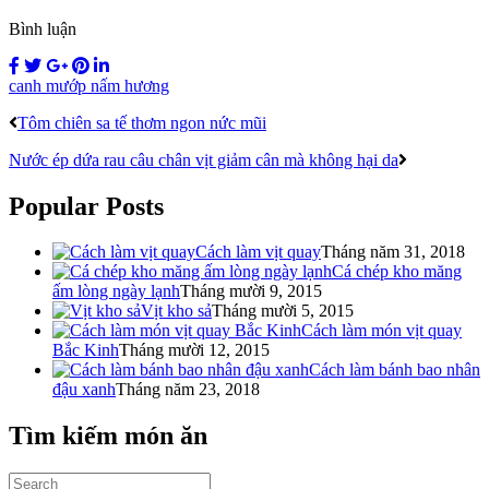
Bình luận
canh mướp nấm hương
Tôm chiên sa tế thơm ngon nức mũi
Nước ép dứa rau câu chân vịt giảm cân mà không hại da
Popular Posts
Cách làm vịt quay
Tháng năm 31, 2018
Cá chép kho măng
ấm lòng ngày lạnh
Tháng mười 9, 2015
Vịt kho sả
Tháng mười 5, 2015
Cách làm món vịt quay
Bắc Kinh
Tháng mười 12, 2015
Cách làm bánh bao nhân
đậu xanh
Tháng năm 23, 2018
Tìm kiếm món ăn