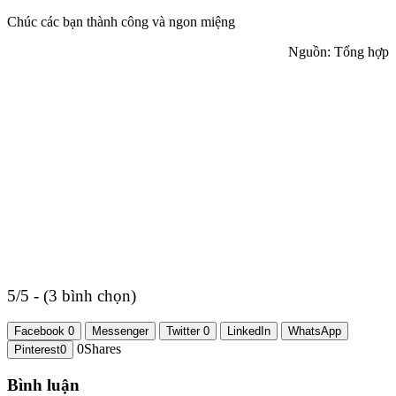
Chúc các bạn thành công và ngon miệng
Nguồn: Tổng hợp
5/5 - (3 bình chọn)
Facebook
0
Messenger
Twitter
0
LinkedIn
WhatsApp
0
Shares
Pinterest
0
Bình luận