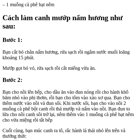
– 1 muỗng cà phê hạt nêm
Cách làm canh mướp nấm hương như
sau:
Bước 1:
Bạn cắt bỏ chân nấm hương, rửa sạch rồi ngâm nước muối loãng
khoảng 15 phút.
Mướp gọt bỏ vỏ, rửa sạch rồi cắt miếng vừa ăn.
Bước 2:
Bạn cho nồi lên bếp, cho dầu ăn vào đun nóng rồi cho hành khô
băm nhỏ vào phi thơm, rồi bạn cho tôm vào xào xơ qua. Bạn cho
thêm nước vào nồi và đun sôi. Khi nước sôi, bạn cho vào nồi 2
muỗng cà phê bột canh rồi thả mướp và nấm vào nồi. Bạn đun to
lửa cho nồi canh sôi trở lại, nêm thêm vào 1 muỗng cà phê hạt nêm
cho vừa miệng rồi tắt bếp
Cuối cùng, bạn múc canh ra tô, rắc hành lá thái nhỏ lên trên và
thưởng thức