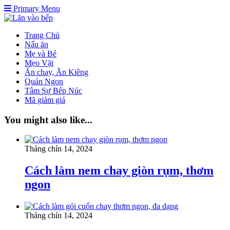
momwrites
handshose
non liner
Autoplex
PT Sheng Yue Industry Indonesia
Tren rambut pria
PaceSal Vibes
Inspirasi Hidup Bahagia
5 Tren Desain Grafis | Kobra Insight
Resurge Vintage - Eksplorasi Passion, Tren, dan Inspirasi Lintas Zaman
Dunia Baking, Tren Roti, dan Inspirasi Kuliner - MaggieBreads
Tribun Warga | Suara Rakyat, Kabar Nyata.
Lensa Masyarakat
Lensa Global
Muscle Old School
gacor
slot
link gacor
Akar Peluang
Sinyal Cuan
Jejaring Hoki
Profit Bisnis
Pilar Profit
Arus Dana
Wiraforia
Lentera Publik
Catatan Bumi
Info Warga
Ruang Ulas
Kabar Vision
Suara Digital
Jejak Literasi
Pusat Naratif
slot gacor
slot gacor
slot gacor
Paradis Perdu
KKCN News
Dai Kuan Bei
Somist Institute
Cari Fakta
MIMI News
Topik Panas
Hot Selebriti
Kilas Kabar
Portal Usaha
situs gacor
sensasi gacor
pola gacor
mimislot gacor
slot gacor
situs gacor
link gacor
mimislot terpercaya
sensasi gacor
pola slot gacor
mimi slot gacor
slot gacor
situs gacor
link gacor
Primary Menu
Trang Chủ
Nấu ăn
Mẹ và Bé
Mẹo Vặt
Ăn chay, Ăn Kiêng
Quán Ngon
Tâm Sự Bếp Núc
Mã giảm giá
You might also like...
Tháng chín 14, 2024
Cách làm nem chay giòn rụm, thơm
ngon
Tháng chín 14, 2024