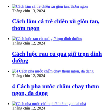
Tháng chín 13, 2024
Cách làm cá trê chiên xù giòn tan,
thơm ngon
Tháng chín 12, 2024
Cách luộc rau củ quả giữ trọn dinh
dưỡng
Tháng chín 12, 2024
4 Cách pha nước chấm chay thơm
ngon, đa dạng
Tháng chín 12, 2024