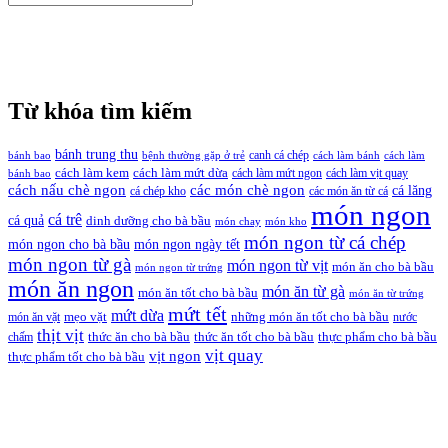
Từ khóa tìm kiếm
bánh trung thu
canh cá chép
bệnh thường gặp ở trẻ
cách làm bánh
bánh bao
cách làm
cách làm kem
cách làm mứt dừa
cách làm mứt ngon
cách làm vịt quay
bánh bao
cách nấu chè ngon
các món chè ngon
cá lăng
cá chép kho
các món ăn từ cá
món ngon
cá trê
cá quả
dinh dưỡng cho bà bầu
món kho
món chay
món ngon từ cá chép
món ngon cho bà bầu
món ngon ngày tết
món ngon từ gà
món ngon từ vịt
món ăn cho bà bầu
món ngon từ trứng
món ăn ngon
món ăn từ gà
món ăn tốt cho bà bầu
món ăn từ trứng
mứt tết
mứt dừa
mẹo vặt
những món ăn tốt cho bà bầu
món ăn vặt
nước
thịt vịt
thức ăn cho bà bầu
thức ăn tốt cho bà bầu
thực phẩm cho bà bầu
chấm
vịt quay
vịt ngon
thực phẩm tốt cho bà bầu