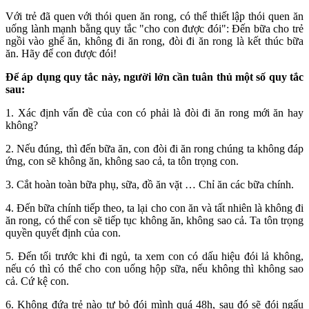
Với trẻ đã quen với thói quen ăn rong, có thể thiết lập thói quen ăn
uống lành mạnh bằng quy tắc "cho con được đói": Đến bữa cho trẻ
ngồi vào ghế ăn, không đi ăn rong, đòi đi ăn rong là kết thúc bữa
ăn. Hãy để con được đói!
Để áp dụng quy tắc này, người lớn cần tuân thủ một số quy tắc
sau:
1. Xác định vấn đề của con có phải là đòi đi ăn rong mới ăn hay
không?
2. Nếu đúng, thì đến bữa ăn, con đòi đi ăn rong chúng ta không đáp
ứng, con sẽ không ăn, không sao cả, ta tôn trọng con.
3. Cắt hoàn toàn bữa phụ, sữa, đồ ăn vặt … Chỉ ăn các bữa chính.
4. Đến bữa chính tiếp theo, ta lại cho con ăn và tất nhiên là không đi
ăn rong, có thể con sẽ tiếp tục không ăn, không sao cả. Ta tôn trọng
quyền quyết định của con.
5. Đến tối trước khi đi ngủ, ta xem con có dấu hiệu đói lả không,
nếu có thì có thể cho con uống hộp sữa, nếu không thì không sao
cả. Cứ kệ con.
6. Không đứa trẻ nào tự bỏ đói mình quá 48h, sau đó sẽ đói ngấu