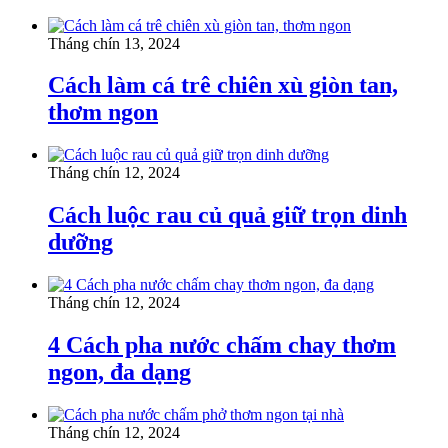
Tháng chín 13, 2024
Cách làm cá trê chiên xù giòn tan,
thơm ngon
Tháng chín 12, 2024
Cách luộc rau củ quả giữ trọn dinh
dưỡng
Tháng chín 12, 2024
4 Cách pha nước chấm chay thơm
ngon, đa dạng
Tháng chín 12, 2024