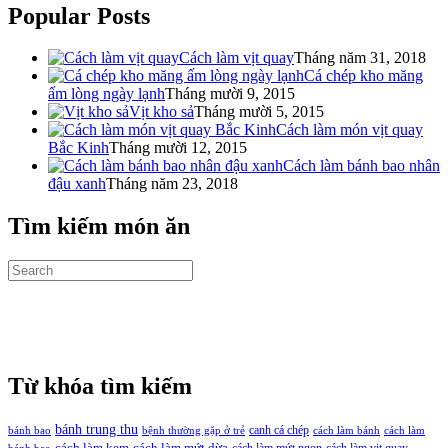
Popular Posts
Cách làm vịt quay
Tháng năm 31, 2018
Cá chép kho măng
ấm lòng ngày lạnh
Tháng mười 9, 2015
Vịt kho sả
Tháng mười 5, 2015
Cách làm món vịt quay
Bắc Kinh
Tháng mười 12, 2015
Cách làm bánh bao nhân
đậu xanh
Tháng năm 23, 2018
Tìm kiếm món ăn
Từ khóa tìm kiếm
bánh trung thu
canh cá chép
bệnh thường gặp ở trẻ
cách làm bánh
bánh bao
cách làm
cách làm kem
cách làm mứt dừa