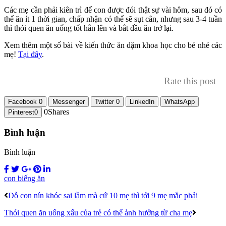
Các mẹ cần phải kiên trì để con được đói thật sự vài hôm, sau đó có
thể ăn ít 1 thời gian, chấp nhận có thể sẽ sụt cân, nhưng sau 3-4 tuần
thì thói quen ăn uống tốt hẳn lên và bắt đầu ăn trở lại.
Xem thêm một số bài về kiến thức ăn dặm khoa học cho bé nhé các
mẹ!
Tại đây
.
Rate this post
Facebook
0
Messenger
Twitter
0
LinkedIn
WhatsApp
0
Shares
Pinterest
0
Bình luận
Bình luận
con biếng ăn
Dỗ con nín khóc sai lầm mà cứ 10 mẹ thì tới 9 mẹ mắc phải
Thói quen ăn uống xấu của trẻ có thể ảnh hưởng từ cha mẹ