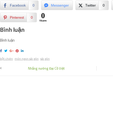
Facebook
0
Messenger
Twitter
0
0
Pinterest
0
Shares
Bình luận
Bình luận
bột chiên
món ngon sài gòn
sài gòn
Nhắng nướng Đại Cồ Việt