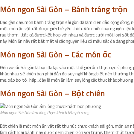
Món ngon Sài Gòn – Bánh tráng trộn
Dạo gần đây, món bánh tráng trộn sài gòn đã làm điên đảo cộng đồng, nó
một món ăn vặt rất được giới trẻ yêu thích. Với nhiều loại nguyên liệu kh
rau thơm…tất cả đươc kết hợp với nhau và được tưới một loại sốt đặc
này. Món ăn này rất bắt mắt vì các nguyên liệu có màu sắc đa dạng pho
Món ngon Sài Gòn – Các món ốc
Đến với ốc Sài gòn là bạn đã lạc vào một thế giới ẩm thực cực kì phong p
khác nhau sẽ khiến bạn phải đắn đo suy nghĩ không biết nên thưởng th
me, xào bơ tỏi, hấp,..đây là món ăn làm say lòng các thực khác phương 
Món ngon Sài Gòn – Bột chiên
Món ngon Sài Gòn ấm lòng thực khách bốn phương
Bột chiên là một món ăn vặt rất thu hút thực khách sài gòn, món ăn n
làm cách loại bánh, nay được đem chiên giòn với trứng, thêm chút tương