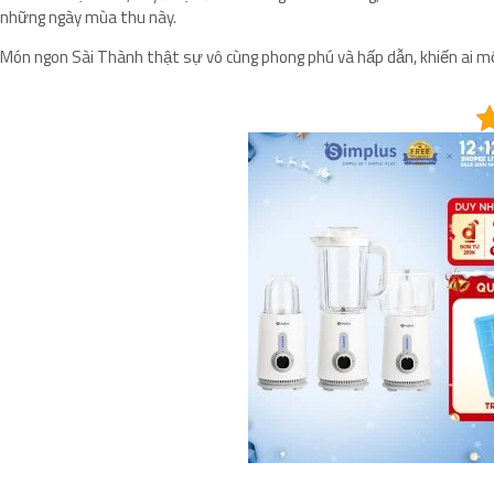
những ngày mùa thu này.
Món ngon Sài Thành thật sự vô cùng phong phú và hấp dẫn, khiến ai một