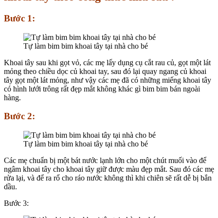
Bước 1:
Tự làm bim bim khoai tây tại nhà cho bé
Khoai tây sau khi gọt vỏ, các mẹ lấy dụng cụ cắt rau củ, gọt một lát
mỏng theo chiều dọc củ khoai tay, sau đó lại quay ngang củ khoai
tây gọt một lát mỏng, như vậy các mẹ đã có những miếng khoai tây
có hình lưới trông rất đẹp mắt không khác gì bim bim bán ngoài
hàng.
Bước 2:
Tự làm bim bim khoai tây tại nhà cho bé
Các mẹ chuẩn bị một bát nước lạnh lớn cho một chút muối vào để
ngâm khoai tây cho khoai tây giữ được màu đẹp mắt. Sau đó các mẹ
rửa lại, và để ra rổ cho ráo nước không thì khi chiên sẽ rất dễ bị bắn
dầu.
Bước 3: