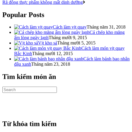
Rã đông thực phẩm không mất dinh dưỡng
Popular Posts
Cách làm vịt quay
Tháng năm 31, 2018
Cá chép kho măng
ấm lòng ngày lạnh
Tháng mười 9, 2015
Vịt kho sả
Tháng mười 5, 2015
Cách làm món vịt quay
Bắc Kinh
Tháng mười 12, 2015
Cách làm bánh bao nhân
đậu xanh
Tháng năm 23, 2018
Tìm kiếm món ăn
Từ khóa tìm kiếm