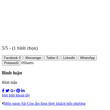
5/5 - (1 bình chọn)
Facebook
0
Messenger
Twitter
0
LinkedIn
WhatsApp
0
Shares
Pinterest
0
Bình luận
Bình luận
bim bim khoai tây
Món ngon Sài Gòn ấm lòng thực khách bốn phương