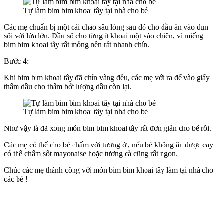
Tự làm bim bim khoai tây tại nhà cho bé
Các mẹ chuẩn bị một cái chảo sâu lòng sau đó cho dầu ăn vào đun
sôi với lửa lớn. Dầu sô cho từng ít khoai một vào chiên, vì miếng
bim bim khoai tây rất mỏng nên rất nhanh chín.
Bước 4:
Khi bim bim khoai tây đã chín vàng đều, các mẹ vớt ra để vào giấy
thấm dầu cho thấm bớt lượng dầu còn lại.
Tự làm bim bim khoai tây tại nhà cho bé
Như vậy là đã xong món bim bim khoai tây rất đơn giản cho bé rồi.
Các mẹ có thể cho bé chấm với tương ớt, nếu bé không ăn được cay
có thể chấm sốt mayonaise hoặc tương cà cũng rất ngon.
Chúc các mẹ thành công với món bim bim khoai tây làm tại nhà cho
các bé !