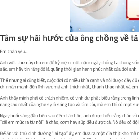
Tâm sự hài hước của ông chồng về tà
Em thân yêu…
Anh viết thư này cho em để kỷ niệm một năm ngày chúng ta chung sống
sắc, em hãy tin rằng đó là quãng thời gian hạnh phúc nhất của đời anh.
Thế nhưng ai cũng biết, cuộc đời có nhiều khía cạnh và nói được đầy đủ 
chỉ nhấn mạnh đến lĩnh vực mà anh thích nhất, thành thạo nhất và em g
Anh thấy mình phải có trách nhiệm, có vinh dự phát biểu rằng trong lĩn
năng cao nhất của nghệ sỹ là sáng tạo và tìm tòi, mà em thì có một sức
Ngay buổi sáng đầu tiên sau đêm tân hôn, anh được hiểu rằng cháo và c
“cái em múc ra từ nồi” là cháo, cơm hay súp đều được cả. Nó đều có độ 
Để ăn với thứ dinh dưỡng “lai tạo” ấy, em đưa ra một đĩa thịt kho mà