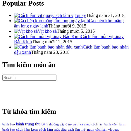
Popular Posts
Cách làm vịt quay
Tháng năm 31, 2018
Cá chép kho măng
ấm lòng ngày lạnh
Tháng mười 9, 2015
Vịt kho sả
Tháng mười 5, 2015
Cách làm món vịt quay
Bắc Kinh
Tháng mười 12, 2015
Cách làm bánh bao nhân
đậu xanh
Tháng năm 23, 2018
Tìm kiếm món ăn
Từ khóa tìm kiếm
bánh trung thu
canh cá chép
bệnh thường gặp ở trẻ
cách làm bánh
bánh bao
cách làm
cách làm kem
cách làm mứt dừa
cách làm mứt ngon
cách làm vịt quay
bánh bao