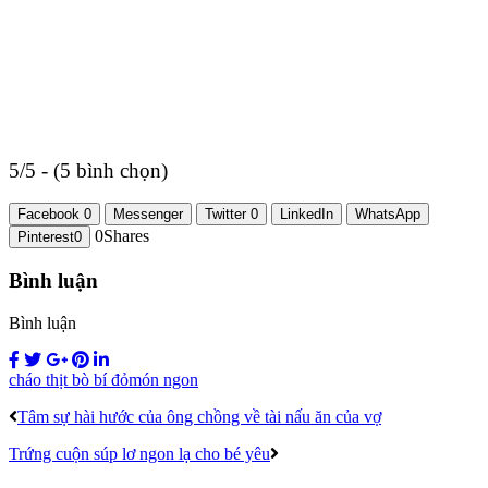
5/5 - (5 bình chọn)
Facebook
0
Messenger
Twitter
0
LinkedIn
WhatsApp
0
Shares
Pinterest
0
Bình luận
Bình luận
cháo thịt bò bí đỏ
món ngon
Tâm sự hài hước của ông chồng về tài nấu ăn của vợ
Trứng cuộn súp lơ ngon lạ cho bé yêu