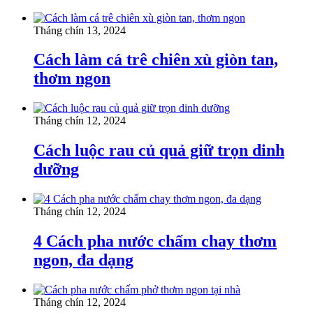
Tháng chín 13, 2024
Cách làm cá trê chiên xù giòn tan,
thơm ngon
Tháng chín 12, 2024
Cách luộc rau củ quả giữ trọn dinh
dưỡng
Tháng chín 12, 2024
4 Cách pha nước chấm chay thơm
ngon, đa dạng
Tháng chín 12, 2024