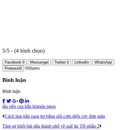
5/5 - (4 bình chọn)
Facebook
0
Messenger
Twitter
0
LinkedIn
WhatsApp
0
Shares
Pinterest
0
Bình luận
Bình luận
lẩu riêu cua bắp bò
món ngon
Cách làm bắp rang bơ bằng nồi cơm điện cực đơn giản
Tâm sự khôi hài dâu thành phố về quê ăn Tết phần 2