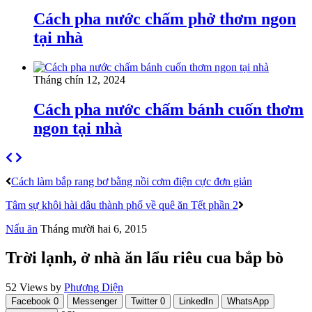
Cách pha nước chấm phở thơm ngon
tại nhà
Tháng chín 12, 2024
Cách pha nước chấm bánh cuốn thơm
ngon tại nhà
Cách làm bắp rang bơ bằng nồi cơm điện cực đơn giản
Tâm sự khôi hài dâu thành phố về quê ăn Tết phần 2
Nấu ăn
Tháng mười hai 6, 2015
Trời lạnh, ở nhà ăn lẩu riêu cua bắp bò
52 Views
by
Phương Diện
Facebook
0
Messenger
Twitter
0
LinkedIn
WhatsApp