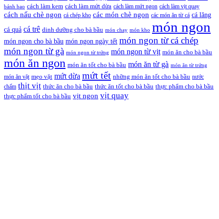
cách làm kem
cách làm mứt dừa
cách làm mứt ngon
cách làm vịt quay
bánh bao
cách nấu chè ngon
các món chè ngon
cá lăng
cá chép kho
các món ăn từ cá
món ngon
cá trê
cá quả
dinh dưỡng cho bà bầu
món kho
món chay
món ngon từ cá chép
món ngon cho bà bầu
món ngon ngày tết
món ngon từ gà
món ngon từ vịt
món ăn cho bà bầu
món ngon từ trứng
món ăn ngon
món ăn từ gà
món ăn tốt cho bà bầu
món ăn từ trứng
mứt tết
mứt dừa
mẹo vặt
những món ăn tốt cho bà bầu
món ăn vặt
nước
thịt vịt
thức ăn cho bà bầu
thức ăn tốt cho bà bầu
thực phẩm cho bà bầu
chấm
vịt quay
vịt ngon
thực phẩm tốt cho bà bầu