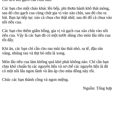
Các bạn cho một chảo khác lên bếp, phi thơm hành khô thái mỏng,
sau đó cho gạch cua cùng chút gia vị vào xào chín, sau đó cho ra
bát. Bạn lại tiếp tục xào cà chua cho thật nhừ, sau đó đổ cà chua vào
nồi riêu cua.
Các bạn cho thêm giấm bỗng, gia vị và gạch cua xào chín vào nồi
riêu cua. Vậy là các bạn đã có một nước dùng cho món lẩu riêu cua
rồi đấy.
Khi ăn, các bạn chỉ cần cho rau mùi tàu thái nhỏ, sa tế, đậu rán
vàng, nhúng rau và thịt bò nữa là xong.
Món lẩu riêu cua làm không quá khó phải không nào. Chỉ cần bạn
chịu khó chuẩn bị các nguyên liệu và sơ chế các nguyên liệu là đã
có một nồi lẩu ngon lành và ấm áp cho mùa đông này rồi.
Chúc các bạn thành công và ngon miệng.
Nguồn: Tổng hợp