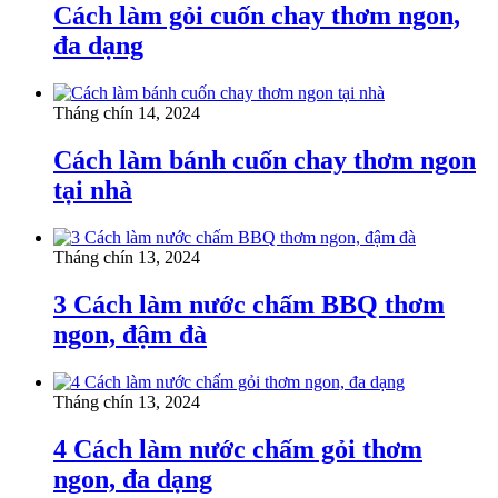
Cách làm gỏi cuốn chay thơm ngon,
đa dạng
Tháng chín 14, 2024
Cách làm bánh cuốn chay thơm ngon
tại nhà
Tháng chín 13, 2024
3 Cách làm nước chấm BBQ thơm
ngon, đậm đà
Tháng chín 13, 2024
4 Cách làm nước chấm gỏi thơm
ngon, đa dạng