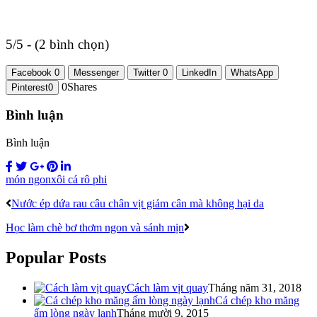
5/5 - (2 bình chọn)
Facebook
0
Messenger
Twitter
0
LinkedIn
WhatsApp
0
Shares
Pinterest
0
Bình luận
Bình luận
món ngon
xôi cá rô phi
Nước ép dứa rau câu chân vịt giảm cân mà không hại da
Học làm chè bơ thơm ngon và sánh mịn
Popular Posts
Cách làm vịt quay
Tháng năm 31, 2018
Cá chép kho măng
ấm lòng ngày lạnh
Tháng mười 9, 2015