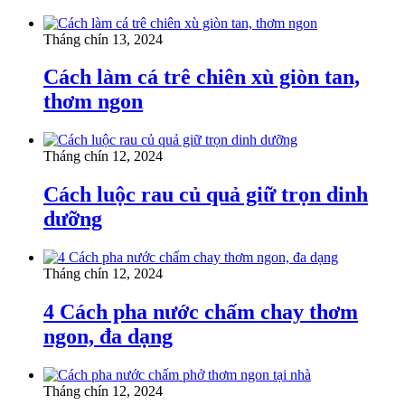
Tháng chín 13, 2024
Cách làm cá trê chiên xù giòn tan,
thơm ngon
Tháng chín 12, 2024
Cách luộc rau củ quả giữ trọn dinh
dưỡng
Tháng chín 12, 2024
4 Cách pha nước chấm chay thơm
ngon, đa dạng
Tháng chín 12, 2024