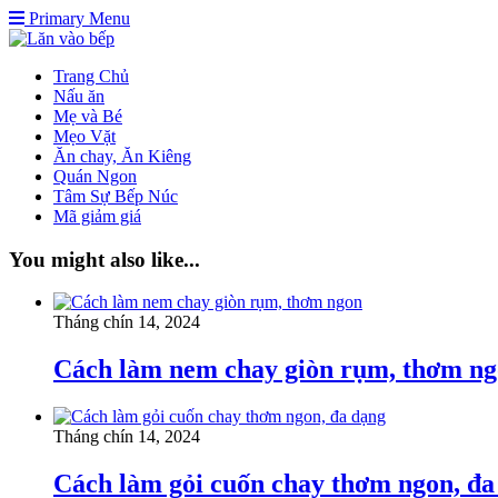
momwrites
handshose
non liner
Autoplex
PT Sheng Yue Industry Indonesia
Tren rambut pria
PaceSal Vibes
Inspirasi Hidup Bahagia
5 Tren Desain Grafis | Kobra Insight
Resurge Vintage - Eksplorasi Passion, Tren, dan Inspirasi Lintas Zaman
Dunia Baking, Tren Roti, dan Inspirasi Kuliner - MaggieBreads
Tribun Warga | Suara Rakyat, Kabar Nyata.
Lensa Masyarakat
Lensa Global
Muscle Old School
gacor
slot
link gacor
Akar Peluang
Sinyal Cuan
Jejaring Hoki
Profit Bisnis
Pilar Profit
Arus Dana
Wiraforia
Lentera Publik
Catatan Bumi
Info Warga
Ruang Ulas
Kabar Vision
Suara Digital
Jejak Literasi
Pusat Naratif
slot gacor
slot gacor
slot gacor
Paradis Perdu
KKCN News
Dai Kuan Bei
Somist Institute
Cari Fakta
MIMI News
Topik Panas
Hot Selebriti
Kilas Kabar
Portal Usaha
situs gacor
sensasi gacor
pola gacor
mimislot gacor
slot gacor
situs gacor
link gacor
mimislot terpercaya
sensasi gacor
pola slot gacor
mimi slot gacor
slot gacor
situs gacor
link gacor
Primary Menu
Trang Chủ
Nấu ăn
Mẹ và Bé
Mẹo Vặt
Ăn chay, Ăn Kiêng
Quán Ngon
Tâm Sự Bếp Núc
Mã giảm giá
You might also like...
Tháng chín 14, 2024
Cách làm nem chay giòn rụm, thơm n
Tháng chín 14, 2024
Cách làm gỏi cuốn chay thơm ngon, đa