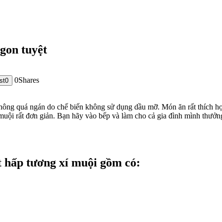
ngon tuyệt
0
Shares
st
0
ông quá ngán do chế biến không sử dụng dầu mỡ. Món ăn rất thích hợ
uội rất đơn giản. Bạn hãy vào bếp và làm cho cả gia đình mình thưởn
t hấp tương xí muội gồm có: