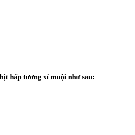
hịt hấp tương xí muội như sau: