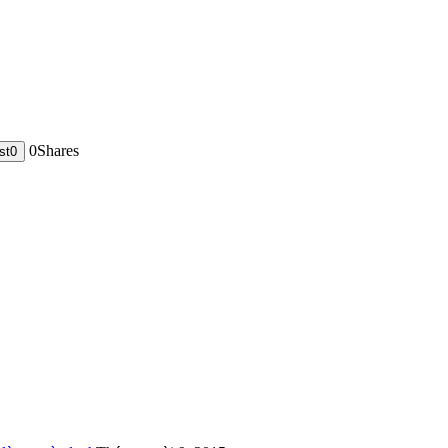
0
Shares
st
0