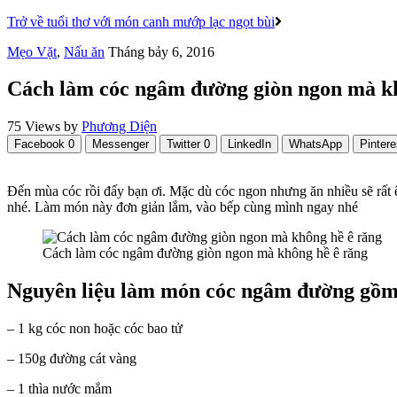
Trở về tuổi thơ với món canh mướp lạc ngọt bùi
Mẹo Vặt
,
Nấu ăn
Tháng bảy 6, 2016
Cách làm cóc ngâm đường giòn ngon mà kh
75 Views
by
Phương Diện
Facebook
0
Messenger
Twitter
0
LinkedIn
WhatsApp
Pintere
Đến mùa cóc rồi đấy bạn ơi. Mặc dù cóc ngon nhưng ăn nhiều sẽ rất
nhé. Làm món này đơn giản lắm, vào bếp cùng mình ngay nhé
Cách làm cóc ngâm đường giòn ngon mà không hề ê răng
Nguyên liệu làm món cóc ngâm đường gồm
– 1 kg cóc non hoặc cóc bao tử
– 150g đường cát vàng
– 1 thìa nước mắm