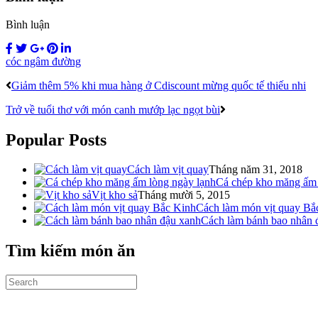
Bình luận
cóc ngâm đường
Giảm thêm 5% khi mua hàng ở Cdiscount mừng quốc tế thiếu nhi
Trở về tuổi thơ với món canh mướp lạc ngọt bùi
Popular Posts
Cách làm vịt quay
Tháng năm 31, 2018
Cá chép kho măng ấm 
Vịt kho sả
Tháng mười 5, 2015
Cách làm món vịt quay Bắ
Cách làm bánh bao nhân 
Tìm kiếm món ăn