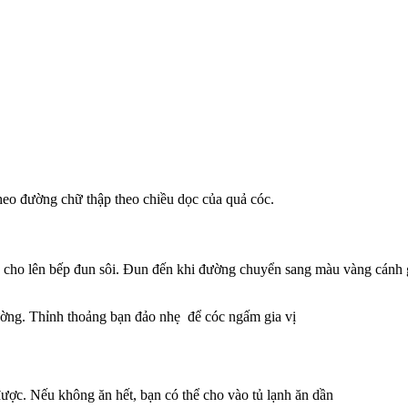
heo đường chữ thập theo chiều dọc của quả cóc.
cho lên bếp đun sôi. Đun đến khi đường chuyển sang màu vàng cánh giá
ường. Thỉnh thoảng bạn đảo nhẹ để cóc ngấm gia vị
ược. Nếu không ăn hết, bạn có thể cho vào tủ lạnh ăn dần