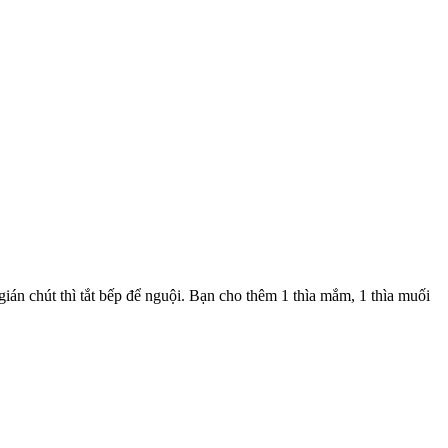
n chút thì tắt bếp để nguội. Bạn cho thêm 1 thìa mắm, 1 thìa muối