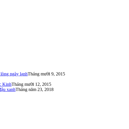
lòng ngày lạnh
Tháng mười 9, 2015
c Kinh
Tháng mười 12, 2015
đậu xanh
Tháng năm 23, 2018