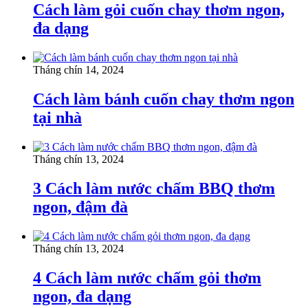
Cách làm gỏi cuốn chay thơm ngon,
đa dạng
Tháng chín 14, 2024
Cách làm bánh cuốn chay thơm ngon
tại nhà
Tháng chín 13, 2024
3 Cách làm nước chấm BBQ thơm
ngon, đậm đà
Tháng chín 13, 2024
4 Cách làm nước chấm gỏi thơm
ngon, đa dạng