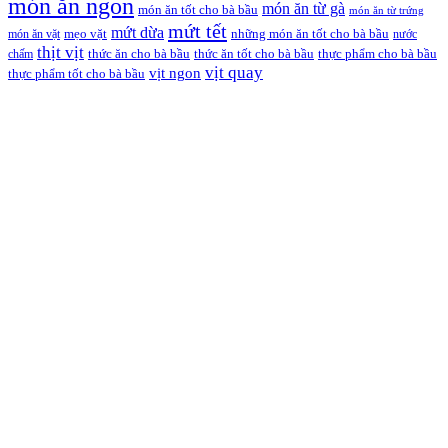
món ăn ngon
món ăn từ gà
món ăn tốt cho bà bầu
món ăn từ trứng
mứt tết
mứt dừa
mẹo vặt
những món ăn tốt cho bà bầu
món ăn vặt
nước
thịt vịt
thức ăn cho bà bầu
thức ăn tốt cho bà bầu
thực phẩm cho bà bầu
chấm
vịt quay
vịt ngon
thực phẩm tốt cho bà bầu