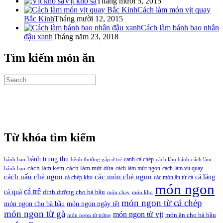
Vịt kho sả
Tháng mười 5, 2015
Cách làm món vịt quay
Bắc Kinh
Tháng mười 12, 2015
Cách làm bánh bao nhân
đậu xanh
Tháng năm 23, 2018
Tìm kiếm món ăn
Từ khóa tìm kiếm
bánh trung thu
canh cá chép
bệnh thường gặp ở trẻ
cách làm bánh
bánh bao
cách làm
cách làm kem
cách làm mứt dừa
cách làm mứt ngon
cách làm vịt quay
bánh bao
cách nấu chè ngon
các món chè ngon
cá lăng
cá chép kho
các món ăn từ cá
món ngon
cá trê
cá quả
dinh dưỡng cho bà bầu
món kho
món chay
món ngon từ cá chép
món ngon cho bà bầu
món ngon ngày tết
món ngon từ gà
món ngon từ vịt
món ăn cho bà bầu
món ngon từ trứng