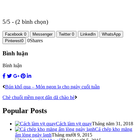
5/5 - (2 bình chọn)
Facebook
0
Messenger
Twitter
0
LinkedIn
WhatsApp
0
Shares
Pinterest
0
Bình luận
Bình luận
Bún khổ qua – Món ngon lạ cho ngày cuối tuần
Chè chuối mềm ngọt dân dã chào hè
Popular Posts
Cách làm vịt quay
Tháng năm 31, 2018
Cá chép kho măng
ấm lòng ngày lạnh
Tháng mười 9, 2015