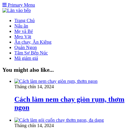
momwrites
handshose
non liner
Autoplex
PT Sheng Yue Industry Indonesia
Tren rambut pria
PaceSal Vibes
Inspirasi Hidup Bahagia
5 Tren Desain Grafis | Kobra Insight
Resurge Vintage - Eksplorasi Passion, Tren, dan Inspirasi Lintas Zaman
Dunia Baking, Tren Roti, dan Inspirasi Kuliner - MaggieBreads
Tribun Warga | Suara Rakyat, Kabar Nyata.
Lensa Masyarakat
Lensa Global
Muscle Old School
gacor
slot
link gacor
Akar Peluang
Sinyal Cuan
Jejaring Hoki
Profit Bisnis
Pilar Profit
Arus Dana
Wiraforia
Lentera Publik
Catatan Bumi
Info Warga
Ruang Ulas
Kabar Vision
Suara Digital
Jejak Literasi
Pusat Naratif
slot gacor
slot gacor
slot gacor
Paradis Perdu
KKCN News
Dai Kuan Bei
Somist Institute
Cari Fakta
MIMI News
Topik Panas
Hot Selebriti
Kilas Kabar
Portal Usaha
situs gacor
sensasi gacor
pola gacor
mimislot gacor
slot gacor
situs gacor
link gacor
mimislot terpercaya
sensasi gacor
pola slot gacor
mimi slot gacor
slot gacor
situs gacor
link gacor
Primary Menu
Trang Chủ
Nấu ăn
Mẹ và Bé
Mẹo Vặt
Ăn chay, Ăn Kiêng
Quán Ngon
Tâm Sự Bếp Núc
Mã giảm giá
You might also like...
Tháng chín 14, 2024
Cách làm nem chay giòn rụm, thơm
ngon
Tháng chín 14, 2024