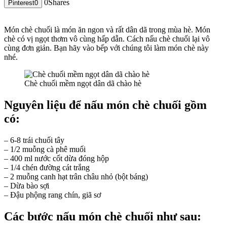
0
Shares
Pinterest
0
Món chè chuối là món ăn ngon và rất dân dã trong mùa hè. Món
chè có vị ngọt thơm vô cùng hấp dẫn. Cách nấu chè chuối lại vô
cùng đơn giản. Bạn hãy vào bếp với chúng tôi làm món chè này
nhé.
Chè chuối mềm ngọt dân dã chào hè
Nguyên liệu để nấu món chè chuối gồm
có:
– 6-8 trái chuối tây
– 1/2 muỗng cà phê muối
– 400 ml nước cốt dừa đóng hộp
– 1/4 chén đường cát trắng
– 2 muỗng canh hạt trân châu nhỏ (bột báng)
– Dừa bào sợi
– Đậu phộng rang chín, giã sơ
Các bước nấu món chè chuối như sau: