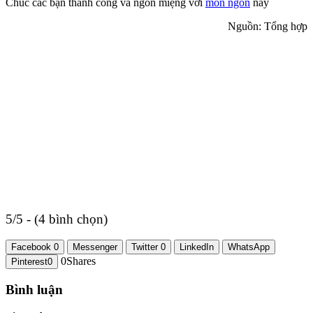
Chúc các bạn thành công và ngon miệng với
món ngon
này
Nguồn: Tổng hợp
5/5 - (4 bình chọn)
Facebook
0
Messenger
Twitter
0
LinkedIn
WhatsApp
0
Shares
Pinterest
0
Bình luận