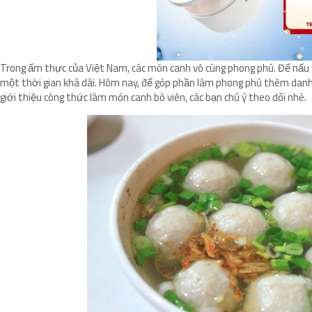
Trong ẩm thực của Việt Nam, các món canh vô cùng phong phú. Để nấu 
một thời gian khá dài. Hôm nay, để góp phần làm phong phú thêm danh
giới thiệu công thức làm món canh bò viên, các bạn chú ý theo dõi nhé.