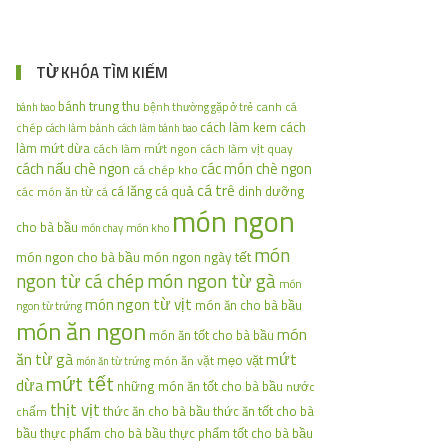
TỪ KHÓA TÌM KIẾM
bánh trung thu
bệnh thường gặp ở trẻ
canh cá
bánh bao
cách làm kem
cách
chép
cách làm bánh
cách làm bánh bao
làm mứt dừa
cách làm mứt ngon
cách làm vịt quay
cách nấu chè ngon
các món chè ngon
cá chép kho
cá trê
cá lăng
cá quả
dinh dưỡng
các món ăn từ cá
món ngon
cho bà bầu
món kho
món chay
món
món ngon cho bà bầu
món ngon ngày tết
ngon từ cá chép
món ngon từ gà
món
món ngon từ vịt
món ăn cho bà bầu
ngon từ trứng
món ăn ngon
món
món ăn tốt cho bà bầu
ăn từ gà
mứt
mẹo vặt
món ăn vặt
món ăn từ trứng
mứt tết
dừa
những món ăn tốt cho bà bầu
nước
thịt vịt
thức ăn cho bà bầu
thức ăn tốt cho bà
chấm
bầu
thực phẩm cho bà bầu
thực phẩm tốt cho bà bầu