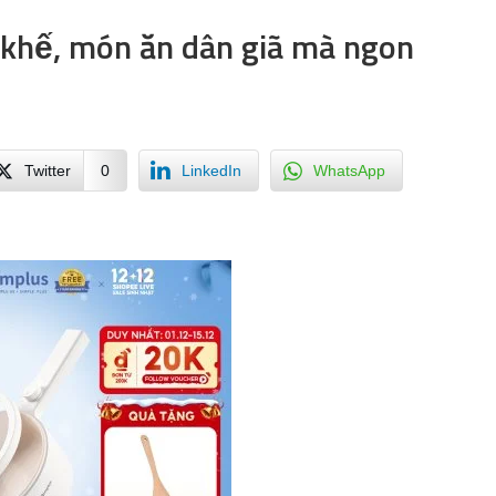
 khế, món ăn dân giã mà ngon
Twitter
0
LinkedIn
WhatsApp