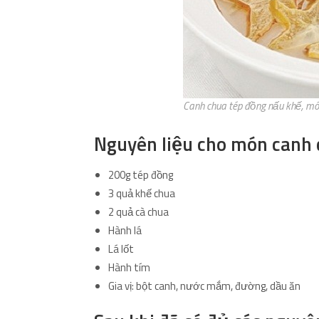
Canh chua tép đồng nấu khế, mó
Nguyên liệu cho món canh 
200g tép đồng
3 quả khế chua
2 quả cà chua
Hành lá
Lá lốt
Hành tím
Gia vị: bột canh, nước mắm, đường, dầu ăn