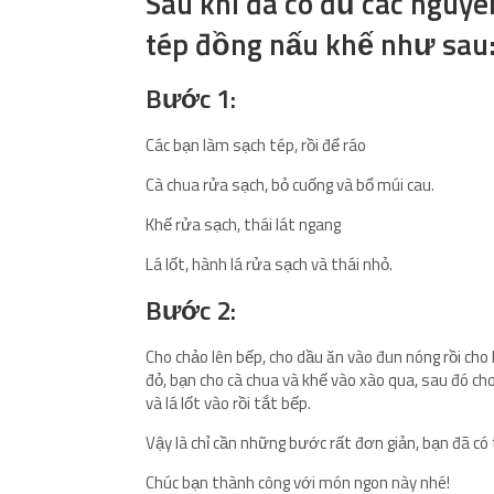
Sau khi đã có đủ các nguyê
tép đồng nấu khế như sau
Bước 1:
Các bạn làm sạch tép, rồi để ráo
Cà chua rửa sạch, bỏ cuống và bổ múi cau.
Khế rửa sạch, thái lát ngang
Lá lốt, hành lá rửa sạch và thái nhỏ.
Bước 2:
Cho chảo lên bếp, cho dầu ăn vào đun nóng rồi ch
đỏ, bạn cho cà chua và khế vào xào qua, sau đó cho
và lá lốt vào rồi tắt bếp.
Vậy là chỉ cần những bước rất đơn giản, bạn đã c
Chúc bạn thành công với món ngon này nhé!