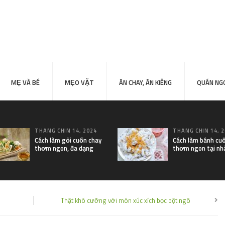
MẸ VÀ BÉ
MẸO VẶT
ĂN CHAY, ĂN KIÊNG
QUÁN NG
THÁNG CHÍN 14, 2024
THÁNG CHÍN 14, 
Cách làm gỏi cuốn chay
Cách làm bánh cu
thơm ngon, đa dạng
thơm ngon tại nh
Thật khó cưỡng với món xúc xích bọc bột ngô