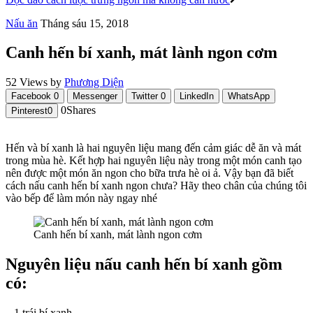
Nấu ăn
Tháng sáu 15, 2018
Canh hến bí xanh, mát lành ngon cơm
52 Views
by
Phương Diện
Facebook
0
Messenger
Twitter
0
LinkedIn
WhatsApp
0
Shares
Pinterest
0
Hến và bí xanh là hai nguyên liệu mang đến cảm giác dễ ăn và mát
trong mùa hè. Kết hợp hai nguyên liệu này trong một món canh tạo
nên được một món ăn ngon cho bữa trưa hè oi ả. Vậy bạn đã biết
cách nấu canh hến bí xanh ngon chưa? Hãy theo chân của chúng tôi
vào bếp để làm món này ngay nhé
Canh hến bí xanh, mát lành ngon cơm
Nguyên liệu nấu canh hến bí xanh gồm
có:
– 1 trái bí xanh.