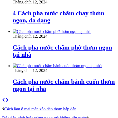
Tháng chín 12, 2024
4 Cách pha nước chấm chay thơm
ngon, đa dạng
Tháng chín 12, 2024
Cách pha nước chấm phở thơm ngon
tại nhà
Tháng chín 12, 2024
Cách pha nước chấm bánh cuốn thơm
ngon tại nhà
Cách làm ô mai mận xào dẻo thơm hấp dẫn
Độc đáo cách luộc trứng ngon mà không cần nước