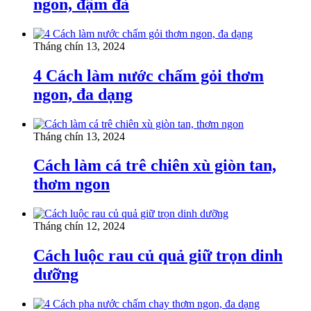
ngon, đậm đà
Tháng chín 13, 2024
4 Cách làm nước chấm gỏi thơm
ngon, đa dạng
Tháng chín 13, 2024
Cách làm cá trê chiên xù giòn tan,
thơm ngon
Tháng chín 12, 2024
Cách luộc rau củ quả giữ trọn dinh
dưỡng