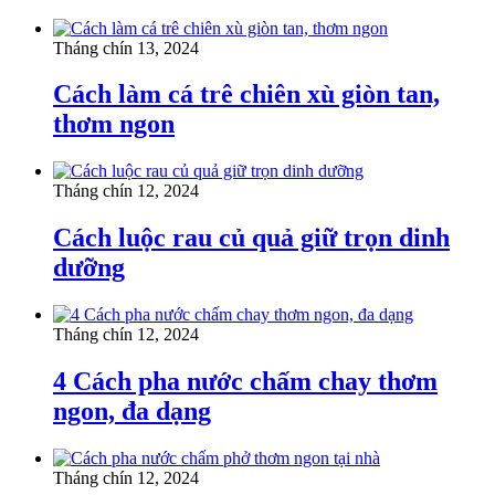
Tháng chín 13, 2024
Cách làm cá trê chiên xù giòn tan,
thơm ngon
Tháng chín 12, 2024
Cách luộc rau củ quả giữ trọn dinh
dưỡng
Tháng chín 12, 2024
4 Cách pha nước chấm chay thơm
ngon, đa dạng
Tháng chín 12, 2024