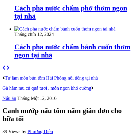
Cách pha nước chấm phở thơm ngon
tại nhà
Tháng chín 12, 2024
Cách pha nước chấm bánh cuốn thơm
ngon tại nhà
Tự làm món bún tôm Hải Phòng nổi tiếng tại nhà
Gà hầm rau củ quả tươi , món ngon khó cưỡng
Nấu ăn
Tháng Một 12, 2016
Canh mướp nấu tôm nấm giản đơn cho
bữa tối
39 Views
by
Phương Diện