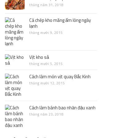
tháng năm 31, 2018
Cá chép kho măng ấm lòng ngày
lạnh
tháng mười 9, 2015
Vịt kho sả
tháng mười 5, 2015
Cách làm món vịt quay Bắc Kinh
tháng mười 12, 2015
Cách làm bánh bao nhân đậu xanh
tháng năm 23, 2018