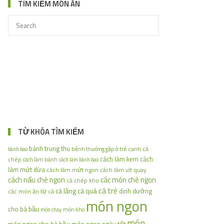
TÌM KIẾM MÓN ĂN
TỪ KHÓA TÌM KIẾM
bánh trung thu
bệnh thường gặp ở trẻ
canh cá
bánh bao
cách làm kem
cách
chép
cách làm bánh
cách làm bánh bao
làm mứt dừa
cách làm mứt ngon
cách làm vịt quay
cách nấu chè ngon
các món chè ngon
cá chép kho
cá trê
cá lăng
cá quả
dinh dưỡng
các món ăn từ cá
món ngon
cho bà bầu
món kho
món chay
món
món ngon cho bà bầu
món ngon ngày tết