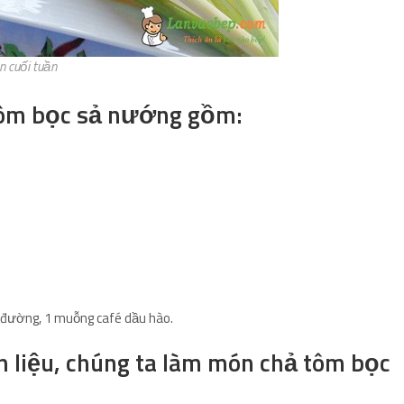
 cuối tuần
tôm bọc sả nướng gồm:
 đường, 1 muỗng café dầu hào.
n liệu, chúng ta làm món chả tôm bọc