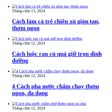
Tháng chín 13, 2024
Cách làm cá trê chiên xù giòn tan,
thơm ngon
Tháng chín 12, 2024
Cách luộc rau củ quả giữ trọn dinh
dưỡng
Tháng chín 12, 2024
4 Cách pha nước chấm chay thơm
ngon, đa dạng
Tháng chín 12, 2024