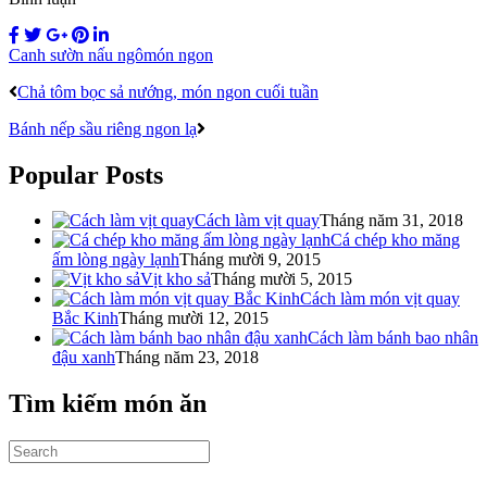
Canh sườn nấu ngô
món ngon
Chả tôm bọc sả nướng, món ngon cuối tuần
Bánh nếp sầu riêng ngon lạ
Popular Posts
Cách làm vịt quay
Tháng năm 31, 2018
Cá chép kho măng
ấm lòng ngày lạnh
Tháng mười 9, 2015
Vịt kho sả
Tháng mười 5, 2015
Cách làm món vịt quay
Bắc Kinh
Tháng mười 12, 2015
Cách làm bánh bao nhân
đậu xanh
Tháng năm 23, 2018
Tìm kiếm món ăn