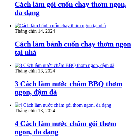
Cách làm gỏi cuốn chay thơm ngon,
đa dạng
Tháng chín 14, 2024
Cách làm bánh cuốn chay thơm ngon
tại nhà
Tháng chín 13, 2024
3 Cách làm nước chấm BBQ thơm
ngon, đậm đà
Tháng chín 13, 2024
4 Cách làm nước chấm gỏi thơm
ngon, đa dạng