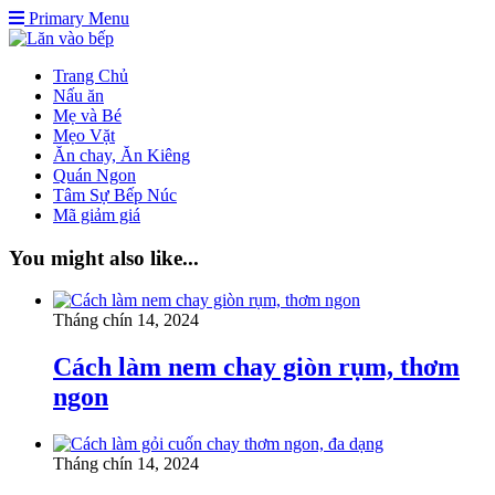
momwrites
handshose
non liner
Autoplex
PT Sheng Yue Industry Indonesia
Tren rambut pria
PaceSal Vibes
Inspirasi Hidup Bahagia
5 Tren Desain Grafis | Kobra Insight
Resurge Vintage - Eksplorasi Passion, Tren, dan Inspirasi Lintas Zaman
Dunia Baking, Tren Roti, dan Inspirasi Kuliner - MaggieBreads
Tribun Warga | Suara Rakyat, Kabar Nyata.
Lensa Masyarakat
Lensa Global
Muscle Old School
gacor
slot
link gacor
Akar Peluang
Sinyal Cuan
Jejaring Hoki
Profit Bisnis
Pilar Profit
Arus Dana
Wiraforia
Lentera Publik
Catatan Bumi
Info Warga
Ruang Ulas
Kabar Vision
Suara Digital
Jejak Literasi
Pusat Naratif
slot gacor
slot gacor
slot gacor
Paradis Perdu
KKCN News
Dai Kuan Bei
Somist Institute
Cari Fakta
MIMI News
Topik Panas
Hot Selebriti
Kilas Kabar
Portal Usaha
situs gacor
sensasi gacor
pola gacor
mimislot gacor
slot gacor
situs gacor
link gacor
mimislot terpercaya
sensasi gacor
pola slot gacor
mimi slot gacor
slot gacor
situs gacor
link gacor
Primary Menu
Trang Chủ
Nấu ăn
Mẹ và Bé
Mẹo Vặt
Ăn chay, Ăn Kiêng
Quán Ngon
Tâm Sự Bếp Núc
Mã giảm giá
You might also like...
Tháng chín 14, 2024
Cách làm nem chay giòn rụm, thơm
ngon
Tháng chín 14, 2024