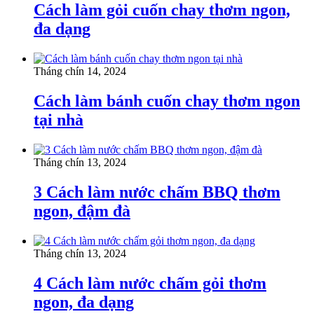
Cách làm gỏi cuốn chay thơm ngon,
đa dạng
Tháng chín 14, 2024
Cách làm bánh cuốn chay thơm ngon
tại nhà
Tháng chín 13, 2024
3 Cách làm nước chấm BBQ thơm
ngon, đậm đà
Tháng chín 13, 2024
4 Cách làm nước chấm gỏi thơm
ngon, đa dạng