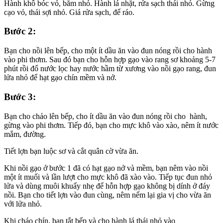
Hành khô bóc vỏ, băm nhỏ. Hành lá nhặt, rửa sạch thái nhỏ. Gừng
cạo vỏ, thái sợi nhỏ. Giá rửa sạch, để ráo.
Bước 2:
Bạn cho nồi lên bếp, cho một ít dầu ăn vào đun nóng rồi cho hành
vào phi thơm. Sau đó bạn cho hỗn hợp gạo vào rang sơ khoảng 5-7
phút rồi đổ nước lọc hay nước hầm từ xương vào nồi gạo rang, đun
lửa nhỏ để hạt gạo chín mềm và nở.
Bước 3:
Bạn cho chảo lên bếp, cho ít dầu ăn vào đun nóng rồi cho hành,
gừng vào phi thơm. Tiếp đó, bạn cho mực khô vào xào, nêm ít nước
mắm, đường.
Tiết lợn bạn luộc sơ và cắt quân cờ vừa ăn.
Khi nồi gạo ở bước 1 đã có hạt gạo nở và mềm, bạn nêm vào nồi
một ít muối và lần lượt cho mực khô đã xào vào. Tiếp tục đun nhỏ
lửa và dùng muôi khuấy nhẹ để hỗn hợp gạo không bị dính ở đáy
nồi. Bạn cho tiết lợn vào đun cùng, nêm nếm lại gia vị cho vừa ăn
với lửa nhỏ.
Khi cháo chín, bạn tắt bếp và cho hành lá thái nhỏ vào