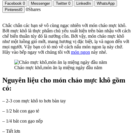
Facebook
0
Messenger
Twitter
0
LinkedIn
WhatsApp
0
Shares
Pinterest
0
Chắc chắn các bạn sẽ vô cùng ngạc nhiên với món cháo mực khô.
Bởi mực khô là thực phẩm chủ yếu xuất hiện trên bàn nhậu với cách
chế biến thuần túy đó là nướng cồn. Bởi vậy, món cháo mực khô
như một luồng gió mới, mang hương vị đặc biệt, lạ và ngon đến với
mọi người. Vậy bạn có tò mò về cách nấu món ngon lạ này chứ.
Hãy vào bếp ngay với chúng tôi với
món ngon
này nhé.
Cháo mực khô,món ăn lạ miệng ngày đầu năm
Nguyên liệu cho món cháo mực khô gồm
có:
– 2-3 con mực khô to hơn bàn tay
– 1/2 bát con gạo tẻ
– 1/4 bát con gạo nếp
– Tiết lợn