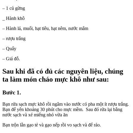
– 1 củ gừng
_ Hành khô
– Hành lá, muối, hạt tiêu, hạt nêm, nước mắm
– rượu trắng
– Quẩy
– Giá đỗ.
Sau khi đã có đủ các nguyên liệu, chúng
ta làm món cháo mực khô như sau:
Bước 1.
Bạn rửa sạch mực khô rồi ngâm vào nước có pha một ít rượu trắng.
Bạn để yên khoảng 30 phút cho mực mềm. Sau đó rửa lại bằng
nước sạch và xé miếng nhỏ vừa ăn
Bạn trộn lẫn gạo tẻ và gạo nếp rồi vo sạch và để ráo.