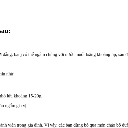
sau:
bớt đắng, banj có thể ngâm chúng với nước muối loãng khoảng 5p, sau đó
chín nhừ
 nhỏ lửa khoảng 15-20p.
áo ngấm gia vị.
thành viên trong gia đình. Vì vậy, các bạn đừng bỏ qua món cháo bổ dư