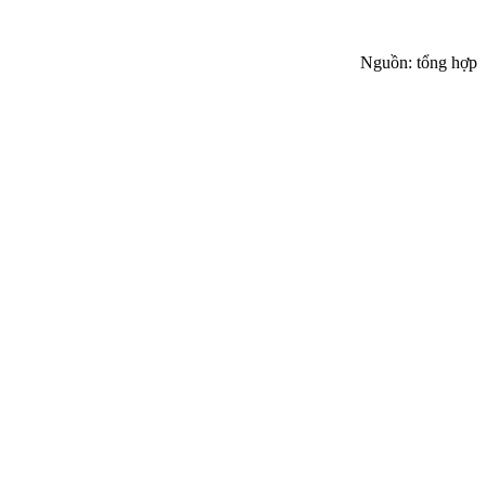
Nguồn: tổng hợp