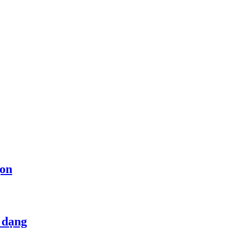
gon
 dạng