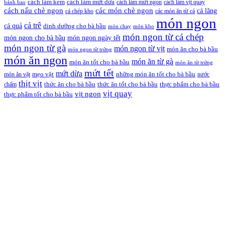
cách làm kem
cách làm mứt dừa
cách làm mứt ngon
cách làm vịt quay
bánh bao
cách nấu chè ngon
các món chè ngon
cá lăng
cá chép kho
các món ăn từ cá
món ngon
cá trê
cá quả
dinh dưỡng cho bà bầu
món kho
món chay
món ngon từ cá chép
món ngon cho bà bầu
món ngon ngày tết
món ngon từ gà
món ngon từ vịt
món ăn cho bà bầu
món ngon từ trứng
món ăn ngon
món ăn từ gà
món ăn tốt cho bà bầu
món ăn từ trứng
mứt tết
mứt dừa
mẹo vặt
những món ăn tốt cho bà bầu
món ăn vặt
nước
thịt vịt
thức ăn cho bà bầu
thức ăn tốt cho bà bầu
thực phẩm cho bà bầu
chấm
vịt quay
vịt ngon
thực phẩm tốt cho bà bầu