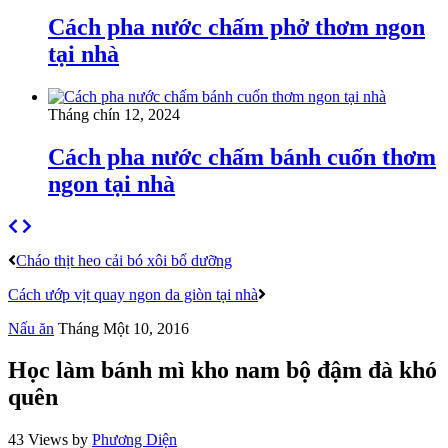
Cách pha nước chấm phở thơm ngon
tại nhà
Tháng chín 12, 2024
Cách pha nước chấm bánh cuốn thơm
ngon tại nhà
Cháo thịt heo cải bó xôi bổ dưỡng
Cách ướp vịt quay ngon da giòn tại nhà
Nấu ăn
Tháng Một 10, 2016
Học làm bánh mì kho nam bộ đậm đà khó
quên
43 Views
by
Phương Diện