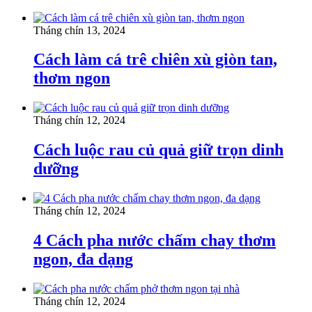
Tháng chín 13, 2024
Cách làm cá trê chiên xù giòn tan,
thơm ngon
Tháng chín 12, 2024
Cách luộc rau củ quả giữ trọn dinh
dưỡng
Tháng chín 12, 2024
4 Cách pha nước chấm chay thơm
ngon, đa dạng
Tháng chín 12, 2024