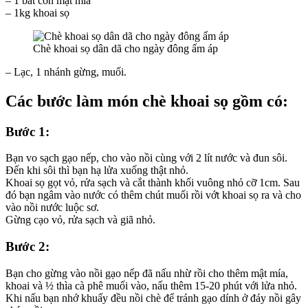
– 1 bát con mật mía
– 1kg khoai sọ
Chè khoai sọ dân dã cho ngày đông ấm áp
– Lạc, 1 nhánh gừng, muối.
Các bước làm món chè khoai sọ gồm có:
Bước 1:
Bạn vo sạch gạo nếp, cho vào nồi cùng với 2 lít nước và đun sôi.
Đến khi sôi thì bạn hạ lửa xuống thật nhỏ.
Khoai sọ gọt vỏ, rửa sạch và cắt thành khối vuông nhỏ cỡ 1cm. Sau
đó bạn ngâm vào nước có thêm chút muối rồi vớt khoai sọ ra và cho
vào nồi nước luộc sơ.
Gừng cạo vỏ, rửa sạch và giã nhỏ.
Bước 2:
Bạn cho gừng vào nồi gạo nếp đã nấu nhừ rồi cho thêm mật mía,
khoai và ½ thìa cà phê muối vào, nấu thêm 15-20 phút với lửa nhỏ.
Khi nấu bạn nhớ khuấy đều nồi chè để tránh gạo dính ở đáy nồi gây