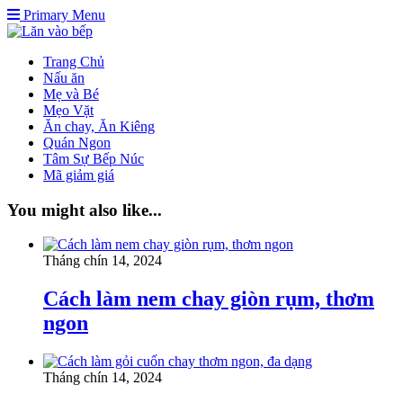
momwrites
handshose
non liner
Autoplex
PT Sheng Yue Industry Indonesia
Tren rambut pria
PaceSal Vibes
Inspirasi Hidup Bahagia
5 Tren Desain Grafis | Kobra Insight
Resurge Vintage - Eksplorasi Passion, Tren, dan Inspirasi Lintas Zaman
Dunia Baking, Tren Roti, dan Inspirasi Kuliner - MaggieBreads
Tribun Warga | Suara Rakyat, Kabar Nyata.
Lensa Masyarakat
Lensa Global
Muscle Old School
gacor
slot
link gacor
Akar Peluang
Sinyal Cuan
Jejaring Hoki
Profit Bisnis
Pilar Profit
Arus Dana
Wiraforia
Lentera Publik
Catatan Bumi
Info Warga
Ruang Ulas
Kabar Vision
Suara Digital
Jejak Literasi
Pusat Naratif
slot gacor
slot gacor
slot gacor
Paradis Perdu
KKCN News
Dai Kuan Bei
Somist Institute
Cari Fakta
MIMI News
Topik Panas
Hot Selebriti
Kilas Kabar
Portal Usaha
situs gacor
sensasi gacor
pola gacor
mimislot gacor
slot gacor
situs gacor
link gacor
mimislot terpercaya
sensasi gacor
pola slot gacor
mimi slot gacor
slot gacor
situs gacor
link gacor
Primary Menu
Trang Chủ
Nấu ăn
Mẹ và Bé
Mẹo Vặt
Ăn chay, Ăn Kiêng
Quán Ngon
Tâm Sự Bếp Núc
Mã giảm giá
You might also like...
Tháng chín 14, 2024
Cách làm nem chay giòn rụm, thơm
ngon
Tháng chín 14, 2024