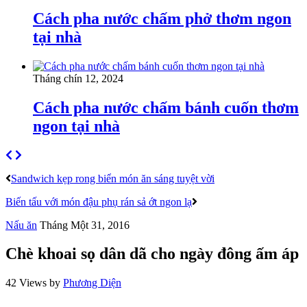
Cách pha nước chấm phở thơm ngon
tại nhà
Tháng chín 12, 2024
Cách pha nước chấm bánh cuốn thơm
ngon tại nhà
Sandwich kẹp rong biển món ăn sáng tuyệt vời
Biến tấu với món đậu phụ rán sả ớt ngon lạ
Nấu ăn
Tháng Một 31, 2016
Chè khoai sọ dân dã cho ngày đông ấm áp
42 Views
by
Phương Diện