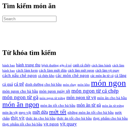
Tìm kiếm món ăn
Từ khóa tìm kiếm
bánh trung thu
canh cá chép
bệnh thường gặp ở trẻ
cách làm bánh
bánh bao
cách làm
cách làm kem
cách làm mứt dừa
cách làm mứt ngon
cách làm vịt quay
bánh bao
cách nấu chè ngon
các món chè ngon
cá lăng
cá chép kho
các món ăn từ cá
món ngon
cá trê
cá quả
dinh dưỡng cho bà bầu
món kho
món chay
món ngon từ cá chép
món ngon cho bà bầu
món ngon ngày tết
món ngon từ gà
món ngon từ vịt
món ăn cho bà bầu
món ngon từ trứng
món ăn ngon
món ăn từ gà
món ăn tốt cho bà bầu
món ăn từ trứng
mứt tết
mứt dừa
mẹo vặt
những món ăn tốt cho bà bầu
món ăn vặt
nước
thịt vịt
thức ăn cho bà bầu
thức ăn tốt cho bà bầu
thực phẩm cho bà bầu
chấm
vịt quay
vịt ngon
thực phẩm tốt cho bà bầu