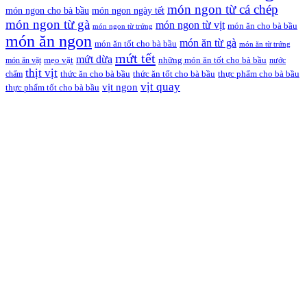
món ngon từ cá chép
món ngon cho bà bầu
món ngon ngày tết
món ngon từ gà
món ngon từ vịt
món ăn cho bà bầu
món ngon từ trứng
món ăn ngon
món ăn từ gà
món ăn tốt cho bà bầu
món ăn từ trứng
mứt tết
mứt dừa
mẹo vặt
những món ăn tốt cho bà bầu
món ăn vặt
nước
thịt vịt
thức ăn cho bà bầu
thức ăn tốt cho bà bầu
thực phẩm cho bà bầu
chấm
vịt quay
vịt ngon
thực phẩm tốt cho bà bầu