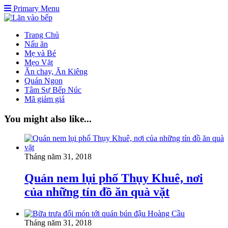
momwrites
handshose
non liner
Autoplex
PT Sheng Yue Industry Indonesia
Tren rambut pria
PaceSal Vibes
Inspirasi Hidup Bahagia
5 Tren Desain Grafis | Kobra Insight
Resurge Vintage - Eksplorasi Passion, Tren, dan Inspirasi Lintas Zaman
Dunia Baking, Tren Roti, dan Inspirasi Kuliner - MaggieBreads
Tribun Warga | Suara Rakyat, Kabar Nyata.
Lensa Masyarakat
Lensa Global
Muscle Old School
gacor
slot
link gacor
Akar Peluang
Sinyal Cuan
Jejaring Hoki
Profit Bisnis
Pilar Profit
Arus Dana
Wiraforia
Lentera Publik
Catatan Bumi
Info Warga
Ruang Ulas
Kabar Vision
Suara Digital
Jejak Literasi
Pusat Naratif
slot gacor
slot gacor
slot gacor
Paradis Perdu
KKCN News
Dai Kuan Bei
Somist Institute
Cari Fakta
MIMI News
Topik Panas
Hot Selebriti
Kilas Kabar
Portal Usaha
situs gacor
sensasi gacor
pola gacor
mimislot gacor
slot gacor
situs gacor
link gacor
mimislot terpercaya
sensasi gacor
pola slot gacor
mimi slot gacor
slot gacor
situs gacor
link gacor
Primary Menu
Trang Chủ
Nấu ăn
Mẹ và Bé
Mẹo Vặt
Ăn chay, Ăn Kiêng
Quán Ngon
Tâm Sự Bếp Núc
Mã giảm giá
You might also like...
Tháng năm 31, 2018
Quán nem lụi phố Thụy Khuê, nơi
của những tín đồ ăn quà vặt
Tháng năm 31, 2018