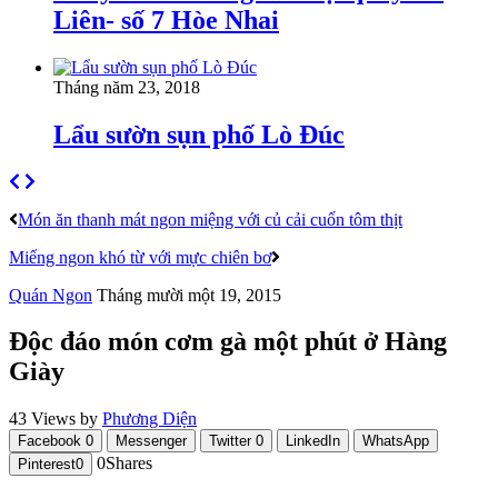
Liên- số 7 Hòe Nhai
Tháng năm 23, 2018
Lẩu sườn sụn phố Lò Đúc
Món ăn thanh mát ngon miệng với củ cải cuốn tôm thịt
Miếng ngon khó từ với mực chiên bơ
Quán Ngon
Tháng mười một 19, 2015
Độc đáo món cơm gà một phút ở Hàng
Giày
43 Views
by
Phương Diện
Facebook
0
Messenger
Twitter
0
LinkedIn
WhatsApp
0
Shares
Pinterest
0