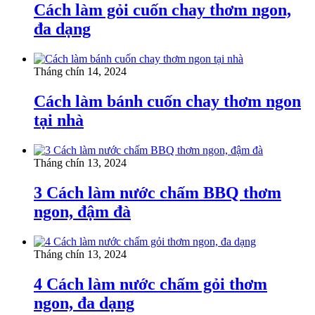
Cách làm gỏi cuốn chay thơm ngon,
đa dạng
Tháng chín 14, 2024
Cách làm bánh cuốn chay thơm ngon
tại nhà
Tháng chín 13, 2024
3 Cách làm nước chấm BBQ thơm
ngon, đậm đà
Tháng chín 13, 2024
4 Cách làm nước chấm gỏi thơm
ngon, đa dạng