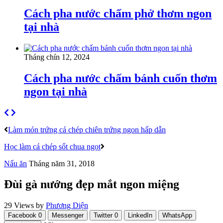
Cách pha nước chấm phở thơm ngon
tại nhà
Tháng chín 12, 2024
Cách pha nước chấm bánh cuốn thơm
ngon tại nhà
Làm món trứng cá chép chiên trứng ngon hấp dẫn
Học làm cá chép sốt chua ngọt
Nấu ăn
Tháng năm 31, 2018
Đùi gà nướng đẹp mắt ngon miệng
29 Views
by
Phương Diện
Facebook
0
Messenger
Twitter
0
LinkedIn
WhatsApp