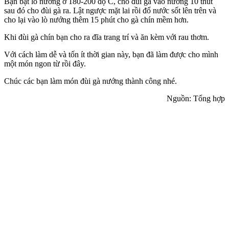
Bạn bật lò nướng ở 180-200 độ C, cho đùi gà vào nướng 10 thút
sau đó cho đùi gà ra. Lật ngược mặt lai rồi đổ nước sốt lên trên và
cho lại vào lò nướng thêm 15 phút cho gà chín mềm hơn.
Khi đùi gà chín bạn cho ra đĩa trang trí và ăn kèm với rau thơm.
Với cách làm dễ và tốn ít thời gian này, bạn đã làm được cho mình
một món ngon từ rồi đây.
Chúc các bạn làm món đùi gà nướng thành công nhé.
Nguồn: Tổng hợp