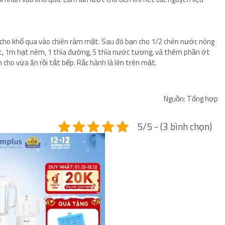
i cho khổ qua vào chiên rám mặt. Sau đó bạn cho 1/2 chén nước nóng
t, 1m hạt nêm, 1 thìa đường, 5 thìa nước tương, và thêm phần ớt
cho vừa ăn rồi tắt bếp. Rắc hành lá lên trên mặt.
Nguồn: Tổng hợp
5/5 - (3 bình chọn)