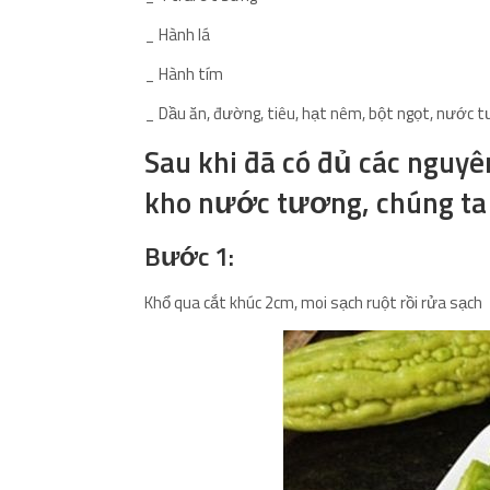
_ Hành lá
_ Hành tím
_ Dầu ăn, đường, tiêu, hạt nêm, bột ngọt, nước 
Sau khi đã có đủ các nguy
kho nước tương, chúng ta 
Bước 1:
Khổ qua cắt khúc 2cm, moi sạch ruột rồi rửa sạch