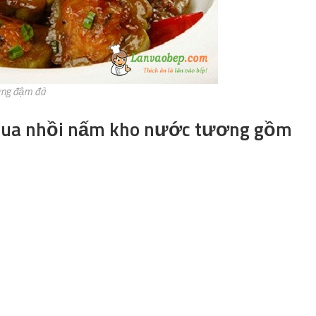
ơng đậm đà
 qua nhồi nấm kho nước tương gồm